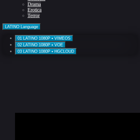
Drama
Erotica
Terror
LATINO
Language
01
LATINO
1080P • VIMEOS
02
LATINO
1080P • VOE
03
LATINO
1080P • HGCLOUD