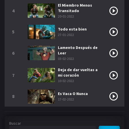
El Miembro Menos
4
Transitado
20-01-2022
Todo esta bien
5
27-01-2022
Lamento Después de
6
Leer
03-02-2022
Deja de dar vueltas a
7
mi corazón
10-02-2022
Es Vaca O Nunca
8
17-02-2022
Buscar