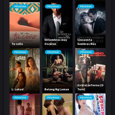
PELICULA
PELICULA
PELICULA
50 Sombras muy
Cincuenta
Tu coño
Oscuras
Sombras Más
Oscuras
PELICULA
PELICULA
PELICULA
Giro al infierno (U
L: Lakad
Bulong Ng Laman
Turn)
PELICULA
PELICULA
PELICULA