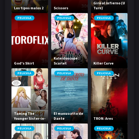
Giro al infierno (U
Los tipos malos 2
Scissors
Turn)
PELICULA
PELICULA
PELICULA
Kaleidoscope:
God's Shirt
Scarlet
Killer Curve
Temptation for
Ladies
PELICULA
PELICULA
PELICULA
Taming The
El manuscrito de
Younger Sister-in-
Dante
TRON: Ares
Law Origin
PELICULA
PELICULA
PELICULA