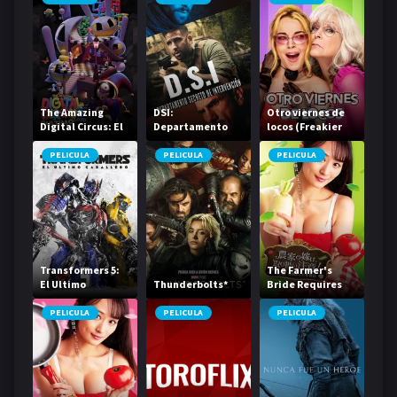
The Amazing
DSI:
Otro viernes de
Digital Circus: El
Departamento
locos (Freakier
Último Acto
Secreto de
Friday)
Intervención
PELICULA
PELICULA
PELICULA
Transformers 5:
The Farmer's
El Ultimo
Thunderbolts*
Bride Requires
Caballero
Care! Part 2: The
Organic Grand
PELICULA
PELICULA
PELICULA
Strategy