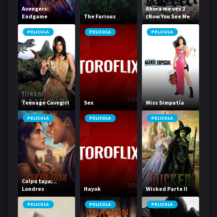
Avengers:
Ahora me ves 2
Endgame
The Furious
(Now You See Me
2)
PELICULA
PELICULA
PELICULA
Teenage Cavegirl
Sex
Miss Simpatía
PELICULA
PELICULA
PELICULA
Culpa tuya:
Londres
Hayok
Wicked Parte II
PELICULA
PELICULA
PELICULA