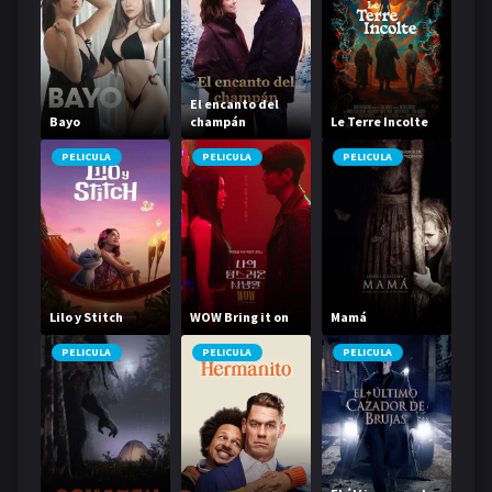
El encanto del
Bayo
champán
Le Terre Incolte
PELICULA
PELICULA
PELICULA
Lilo y Stitch
WOW Bring it on
Mamá
PELICULA
PELICULA
PELICULA