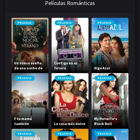
Películas Románticas
PELICULA
PELICULA
PELICULA
Un nuevo sueño
Contigo en el
de una noche de
futuro
Algo Azul
verano
PELICULA
PELICULA
PELICULA
Y tu mamá
My Hotwife's
también
La cosa más dulce
Black Bull
PELICULA
PELICULA
PELICULA