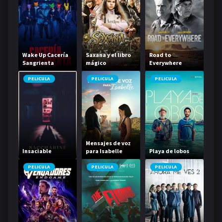
Wake Up Cacería
Saxana y el libro
Road to
Sangrienta
mágico
Everywhere
PELICULA
PELICULA
PELICULA
Mensajes de voz
Insaciable
para Isabelle
Playa de lobos
PELICULA
PELICULA
PELICULA