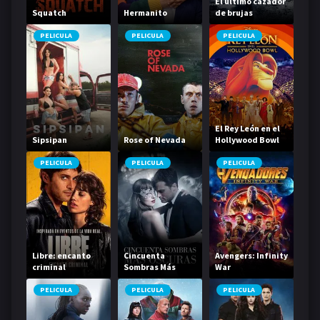
El último cazador
Squatch
Hermanito
de brujas
PELICULA
PELICULA
PELICULA
El Rey León en el
Sipsipan
Rose of Nevada
Hollywood Bowl
PELICULA
PELICULA
PELICULA
Libre: encanto
Cincuenta
Avengers: Infinity
criminal
Sombras Más
War
Oscuras
PELICULA
PELICULA
PELICULA