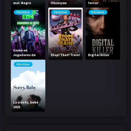
mal: Negro
Obsesyon
terror
PELICULA
PELICULA
PELICULA
Game on
Jugadores de
Stop! That! Train!
Digital Killer
élite
PELICULA
Lo siento, bebé
2025