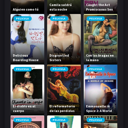
Camila saldrá
Caught the Act
Alguien como tú
esta noche
Promiscuous Sex
Life
PELICULA
PELICULA
PELICULA
Delicious
Disgruntled
Con las bragas en
Boarding House
Sisters
la mano
Daughter
PELICULA
PELICULA
PELICULA
El diablo en el
El reformatorio
Emmanuelle in
cuerpo
de las perdidas
Space 2: A World
of Desire
PELICULA
PELICULA
PELICULA