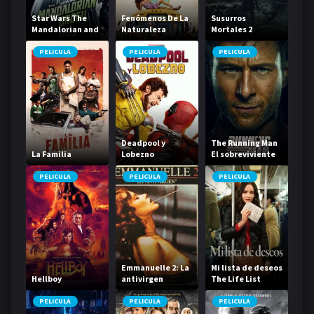
Star Wars The
Fenómenos De La
Susurros
Mandalorian and
Naturaleza
Mortales 2
Grogu
PELICULA
PELICULA
PELICULA
Deadpool y
The Running Man
La Familia
Lobezno
El sobreviviente
PELICULA
PELICULA
PELICULA
Emmanuelle 2: La
Mi lista de deseos
Hellboy
antivirgen
The Life List
PELICULA
PELICULA
PELICULA