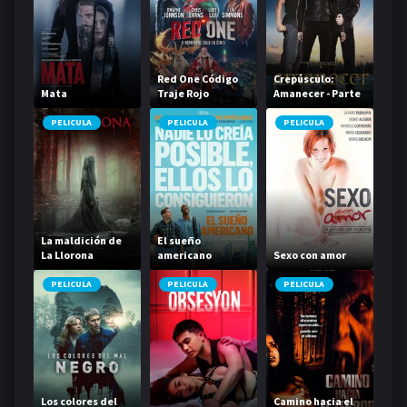
Red One Código
Crepúsculo:
Mata
Traje Rojo
Amanecer - Parte
2
PELICULA
PELICULA
PELICULA
La maldición de
El sueño
La Llorona
americano
Sexo con amor
PELICULA
PELICULA
PELICULA
Los colores del
Camino hacia el