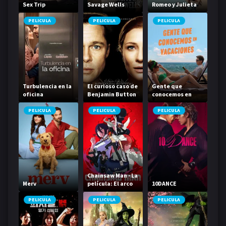
Sex Trip
Savage Wells
Romeo y Julieta
PELICULA
PELICULA
PELICULA
Turbulencia en la
El curioso caso de
Gente que
oficina
Benjamin Button
conocemos en
vacaciones
PELICULA
PELICULA
PELICULA
Chainsaw Man - La
Merv
película: El arco
10DANCE
de Reze
PELICULA
PELICULA
PELICULA