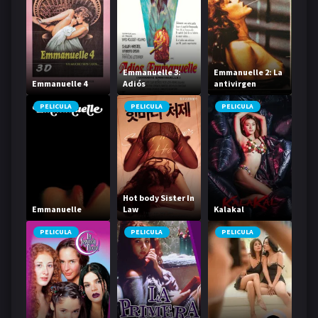
Emmanuelle 3:
Emmanuelle 2: La
Emmanuelle 4
Adiós
antivirgen
Emmanuelle
PELICULA
PELICULA
PELICULA
Hot body Sister In
Emmanuelle
Law
Kalakal
PELICULA
PELICULA
PELICULA