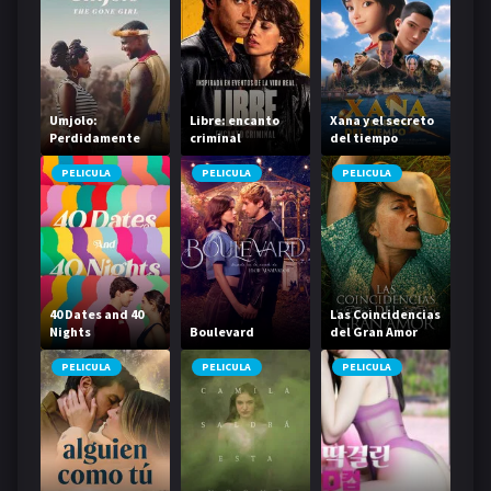
Umjolo:
Libre: encanto
Xana y el secreto
Perdidamente
criminal
del tiempo
enamorada
PELICULA
PELICULA
PELICULA
40 Dates and 40
Las Coincidencias
Nights
Boulevard
del Gran Amor
PELICULA
PELICULA
PELICULA