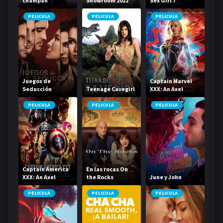
champán
Showroom 2022
Sex Girl 7
PELICULA
PELICULA
PELICULA
Juegos de
Captain Marvel
Seducción
Teenage Cavegirl
XXX: An Axel
Braun Parody
PELICULA
PELICULA
PELICULA
Captain America
En las rocas On
XXX: An Axel
the Rocks
June y John
Braun Parody
PELICULA
PELICULA
PELICULA