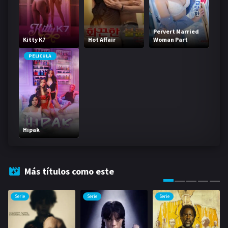
Pervert Married
Kitty K7
Hot Affair
Woman Part
Timer Who Was
Trained By A Big
PELICULA
Robber
Hipak
Más títulos como este
Serie
Serie
Serie