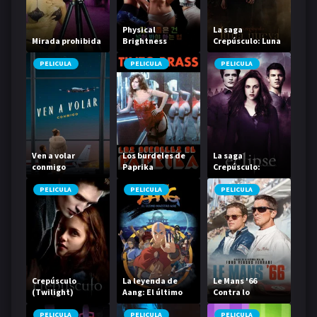
Physical
La saga
Mirada prohibida
Brightness
Crepúsculo: Luna
Contest
nueva
PELICULA
PELICULA
PELICULA
Ven a volar
Los burdeles de
La saga
conmigo
Paprika
Crepúsculo:
Eclipse
PELICULA
PELICULA
PELICULA
Crepúsculo
La leyenda de
Le Mans '66
(Twilight)
Aang: El último
Contra lo
Airbender
imposible
PELICULA
PELICULA
PELICULA