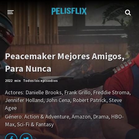
INICIO
TODAS LAS PELÍCULAS
Peacemaker Mejores Amigos,
AHORA EN TRANSMISIÓN
Para Nunca
Netflix
Amazon
2022
min
Todos los episodios
Disney
HBO-Max
Actores:
Danielle Brooks
,
Frank Grillo
,
Freddie Stroma
,
Vivamax
Vix+Original
Jennifer Holland
,
John Cena
,
Robert Patrick
,
Steve
Agee
Marvel
DC
Género:
Action & Adventure
,
Amazon
,
Drama
,
HBO-
Hulu
Apple tv+
Max
,
Sci-Fi & Fantasy