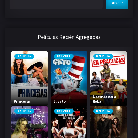
Buscar
Películas Recién Agregadas
PELICULA
PELICULA
PELICULA
Licencia para
Princesas
El gato
Robar
PELICULA
PELICULA
PELICULA