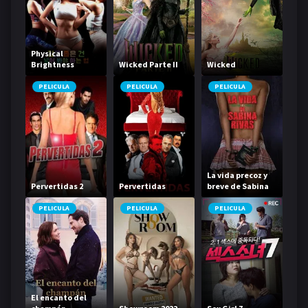
Physical
Brightness
Wicked Parte II
Wicked
Contest
PELICULA
PELICULA
PELICULA
La vida precoz y
Pervertidas 2
Pervertidas
breve de Sabina
Rivas
PELICULA
PELICULA
PELICULA
El encanto del