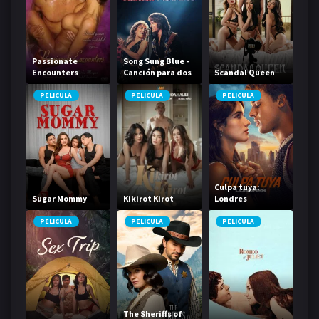
Passionate
Song Sung Blue -
Encounters
Canción para dos
Scandal Queen
PELICULA
PELICULA
PELICULA
Culpa tuya:
Sugar Mommy
Kikirot Kirot
Londres
PELICULA
PELICULA
PELICULA
The Sheriffs of