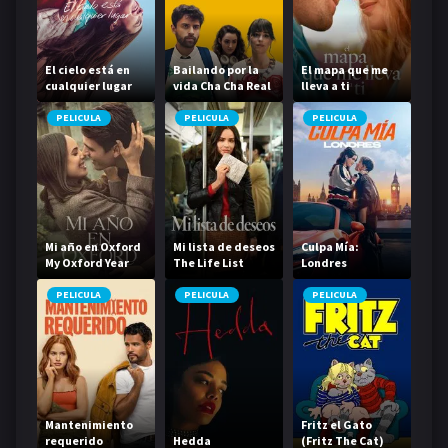
El cielo está en
Bailando por la
El mapa que me
cualquier lugar
vida Cha Cha Real
lleva a ti
Smooth
PELICULA
PELICULA
PELICULA
Mi año en Oxford
Mi lista de deseos
Culpa Mía:
My Oxford Year
The Life List
Londres
PELICULA
PELICULA
PELICULA
Mantenimiento
Fritz el Gato
requerido
Hedda
(Fritz The Cat)