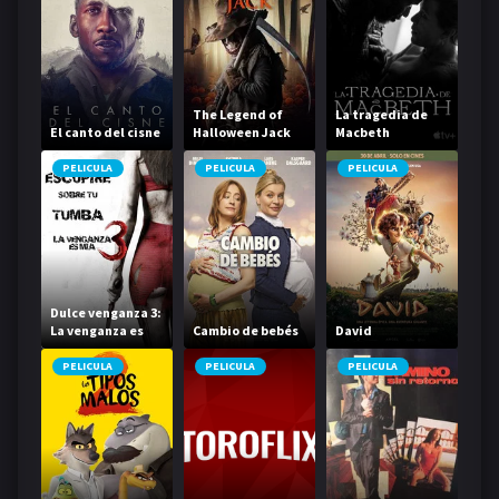
The Legend of
La tragedia de
El canto del cisne
Halloween Jack
Macbeth
PELICULA
PELICULA
PELICULA
Dulce venganza 3:
La venganza es
Cambio de bebés
David
mía
PELICULA
PELICULA
PELICULA