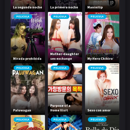
La segunda noche
La primera noche
Maninilip
PELICULA
PELICULA
PELICULA
Mother-daughter
Mirada prohibida
sex exchange
My Hero Chihiro
PELICULA
PELICULA
PELICULA
Purpose of a
Paluwagan
Home Visit
Sexo con amor
PELICULA
PELICULA
PELICULA