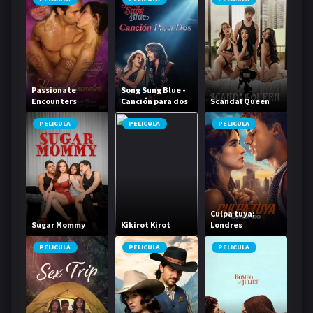
Passionate
Song Sung Blue -
Encounters
Canción para dos
Scandal Queen
PELICULA
PELICULA
PELICULA
Culpa tuya:
Sugar Mommy
Kikirot Kirot
Londres
PELICULA
PELICULA
PELICULA