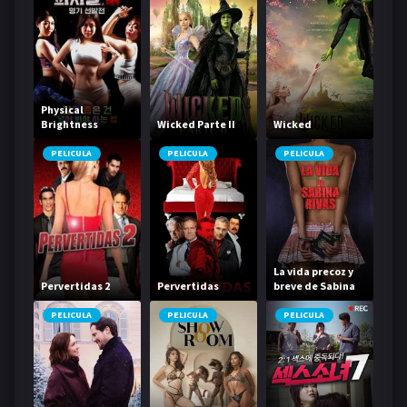
Physical
Brightness
Wicked Parte II
Wicked
Contest
PELICULA
PELICULA
PELICULA
La vida precoz y
Pervertidas 2
Pervertidas
breve de Sabina
Rivas
PELICULA
PELICULA
PELICULA