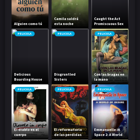
Camila saldrá
Caught the Act
Alguien como tú
esta noche
Promiscuous Sex
Life
PELICULA
PELICULA
PELICULA
Delicious
Disgruntled
Con las bragas en
Boarding House
Sisters
la mano
Daughter
PELICULA
PELICULA
PELICULA
El diablo en el
El reformatorio
Emmanuelle in
cuerpo
de las perdidas
Space 2: A World
of Desire