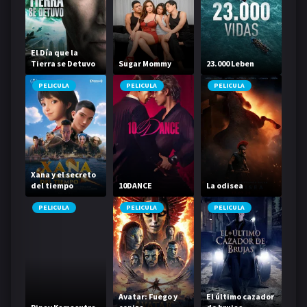
El Día que la
Tierra se Detuvo
Sugar Mommy
23.000 Leben
PELICULA
PELICULA
PELICULA
Xana y el secreto
del tiempo
10DANCE
La odisea
PELICULA
PELICULA
PELICULA
Avatar: Fuego y
El último cazador