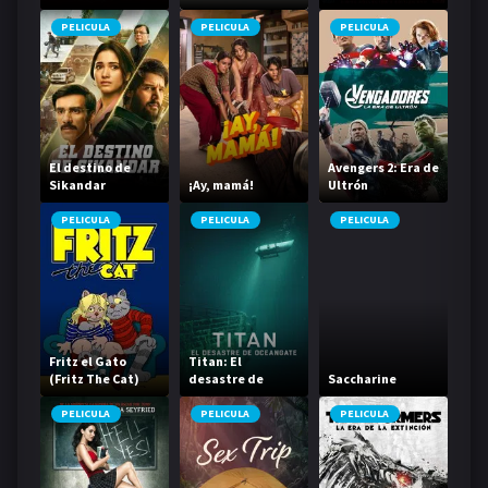
Braun Parody
PELICULA
PELICULA
PELICULA
El destino de
Avengers 2: Era de
Sikandar
¡Ay, mamá!
Ultrón
PELICULA
PELICULA
PELICULA
Fritz el Gato
Titan: El
(Fritz The Cat)
desastre de
Saccharine
OceanGate
PELICULA
PELICULA
PELICULA