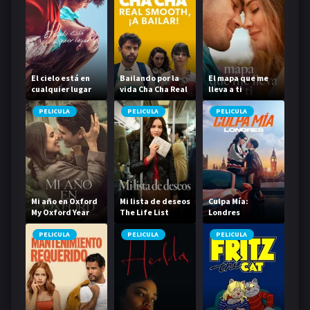
El cielo está en
Bailando por la
El mapa que me
cualquier lugar
vida Cha Cha Real
lleva a ti
Smooth
PELICULA
PELICULA
PELICULA
Mi año en Oxford
Mi lista de deseos
Culpa Mía:
My Oxford Year
The Life List
Londres
PELICULA
PELICULA
PELICULA