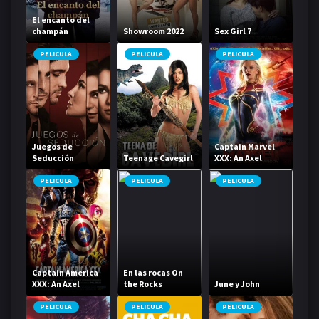
El encanto del
champán
Showroom 2022
Sex Girl 7
PELICULA
PELICULA
PELICULA
Juegos de
Captain Marvel
Seducción
Teenage Cavegirl
XXX: An Axel
Braun Parody
PELICULA
PELICULA
PELICULA
Captain America
En las rocas On
XXX: An Axel
the Rocks
June y John
Braun Parody
PELICULA
PELICULA
PELICULA