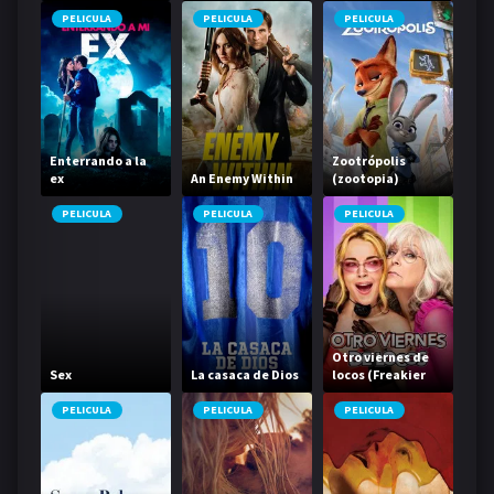
Retorcido
PELICULA
PELICULA
PELICULA
Enterrando a la
Zootrópolis
ex
An Enemy Within
(zootopia)
PELICULA
PELICULA
PELICULA
Otro viernes de
Sex
La casaca de Dios
locos (Freakier
Friday)
PELICULA
PELICULA
PELICULA