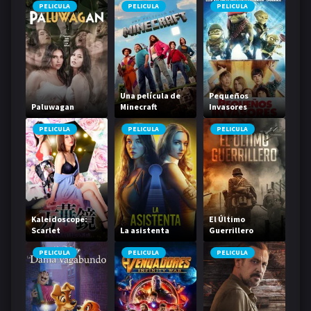
PELICULA
PELICULA
PELICULA
Una película de
Pequeños
Paluwagan
Minecraft
Invasores
PELICULA
PELICULA
PELICULA
Kaleidoscope:
El Último
Scarlet
La asistenta
Guerrillero
Temptation for
Ladies
PELICULA
PELICULA
PELICULA