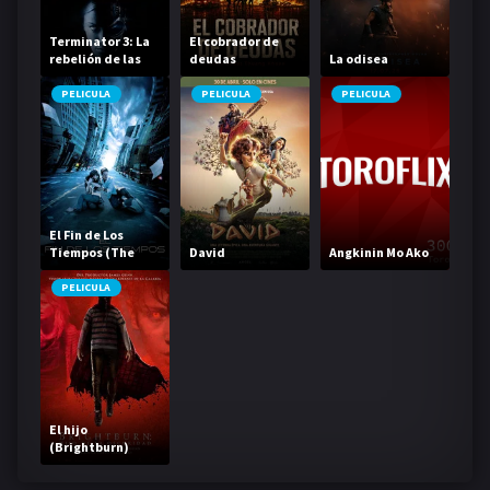
Terminator 3: La
El cobrador de
rebelión de las
deudas
La odisea
máquinas
PELICULA
PELICULA
PELICULA
El Fin de Los
Tiempos (The
David
Angkinin Mo Ako
Happening)
PELICULA
El hijo
(Brightburn)