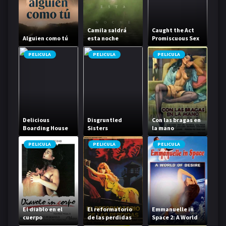
Camila saldrá
Caught the Act
Alguien como tú
esta noche
Promiscuous Sex
Life
PELICULA
PELICULA
PELICULA
Delicious
Disgruntled
Con las bragas en
Boarding House
Sisters
la mano
Daughter
PELICULA
PELICULA
PELICULA
El diablo en el
El reformatorio
Emmanuelle in
cuerpo
de las perdidas
Space 2: A World
of Desire