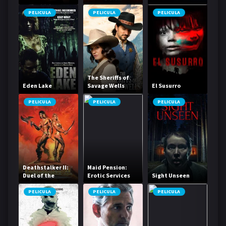
PELICULA
PELICULA
PELICULA
The Sheriffs of
Eden Lake
Savage Wells
El Susurro
PELICULA
PELICULA
PELICULA
Deathstalker II:
Maid Pension:
Duel of the
Erotic Services
Sight Unseen
Titans
From MZ Girls
PELICULA
PELICULA
PELICULA