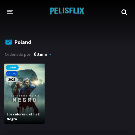
INICIO
TODAS LAS PELÍCULAS
Poland
AHORA EN TRANSMISIÓN
Ordenado por:
Último
1080P
Netflix
Amazon
LATINO
2026
Disney
HBO-Max
Vivamax
Vix+Original
Marvel
DC
Los colores del mal:
Hulu
Apple tv+
Negro