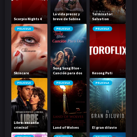
La vida precoz y
Terminator:
Scorpio Nights 4
breve de Sabina
Salvation
Rivas
PELICULA
PELICULA
PELICULA
Song Sung Blue -
Skincare
Canción para dos
Kesong Puti
PELICULA
PELICULA
PELICULA
Libre: encanto
criminal
Land of Wolves
El gran diluvio