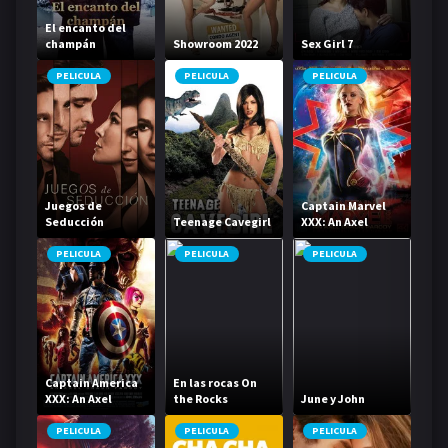
El encanto del
champán
Showroom 2022
Sex Girl 7
PELICULA
PELICULA
PELICULA
Juegos de
Captain Marvel
Seducción
Teenage Cavegirl
XXX: An Axel
Braun Parody
PELICULA
PELICULA
PELICULA
Captain America
En las rocas On
XXX: An Axel
the Rocks
June y John
Braun Parody
PELICULA
PELICULA
PELICULA