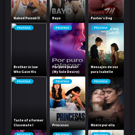
Naked Poison II
Bayo
Pavlov’s Dog
PELICULA
PELICULA
PELICULA
Brother in law
Por puro placer
Mensajes de voz
Who Gave His
(My Sole Desire)
para Isabelle
Sister in law a
Little Sex
PELICULA
PELICULA
PELICULA
Education
Taste of a Former
Classmate I
Princesas
Muero por ella
Always Wanted to
Devour
PELICULA
PELICULA
PELICULA