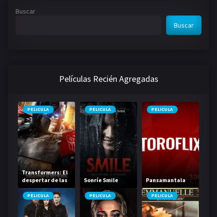
GÉNEROS
Buscar
Acción
Romance
Buscar
Comedia
Drama
Erotica
Terror
Películas Recién Agregadas
PELICULA
PELICULA
PELICULA
Transformers: El
despertar de las
Sonríe Smile
Pansamantala
bestias
PELICULA
PELICULA
PELICULA