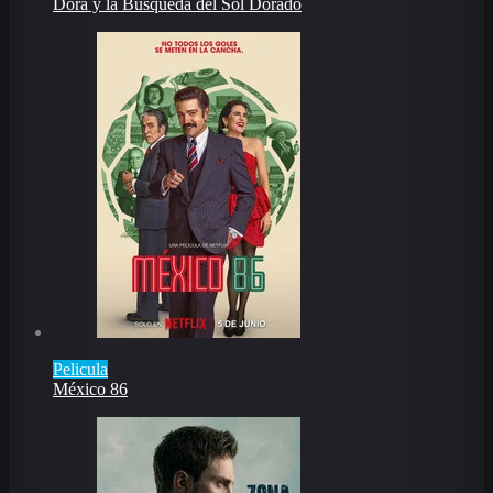
Dora y la Búsqueda del Sol Dorado
Pelicula
México 86