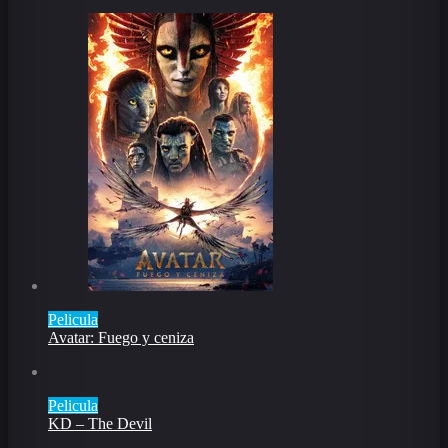
Pelicula
Avatar: Fuego y ceniza
Pelicula
KD – The Devil