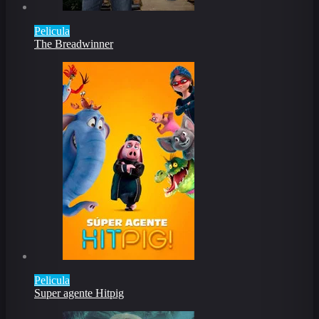
Pelicula
The Breadwinner
Pelicula
Super agente Hitpig