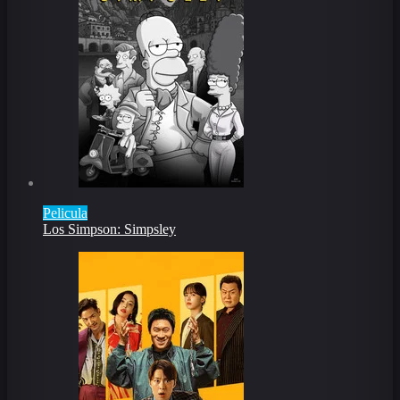
Pelicula
Los Simpson: Simpsley