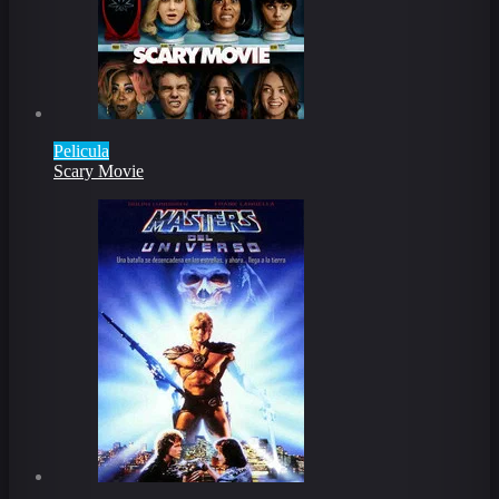
Pelicula
Scary Movie