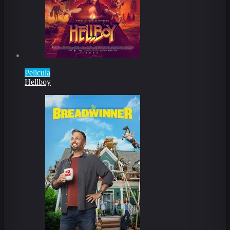
Pelicula
Hellboy