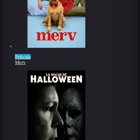
Pelicula
Merv