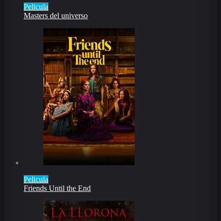
Pelicula
Masters del universo
Pelicula
Friends Until the End