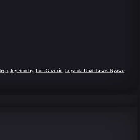
tega
,
Joy Sunday
,
Luis Guzmán
,
Luyanda Unati Lewis-Nyawo
,