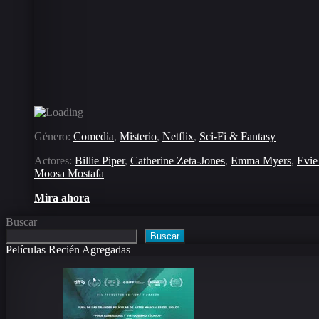
Género:
Comedia
,
Misterio
,
Netflix
,
Sci-Fi & Fantasy
Actores:
Billie Piper
,
Catherine Zeta-Jones
,
Emma Myers
,
Evie
Moosa Mostafa
Mira ahora
Buscar
Buscar
Películas Recién Agregadas