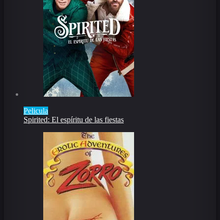
Pelicula
Spirited: El espíritu de las fiestas