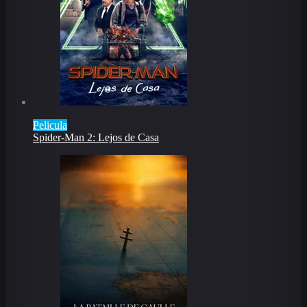
Pelicula
Spider-Man 2: Lejos de Casa