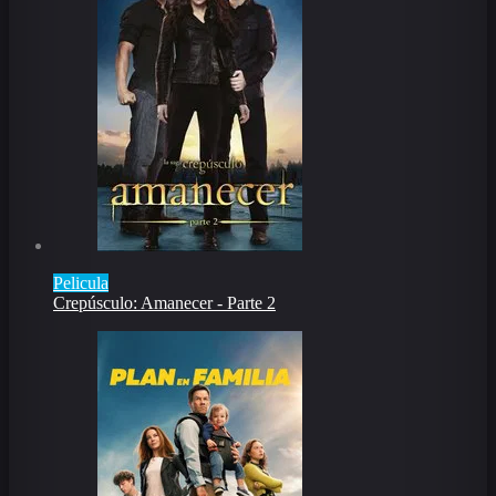
Pelicula
Crepúsculo: Amanecer - Parte 2