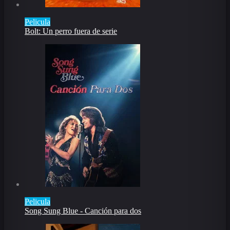
Pelicula
Bolt: Un perro fuera de serie
Pelicula
Song Sung Blue - Canción para dos