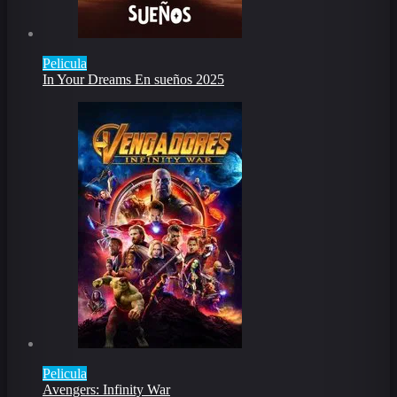
Pelicula
In Your Dreams En sueños 2025
Pelicula
Avengers: Infinity War