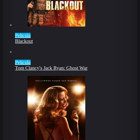
Pelicula
Blackout
Pelicula
Tom Clancy's Jack Ryan: Ghost War