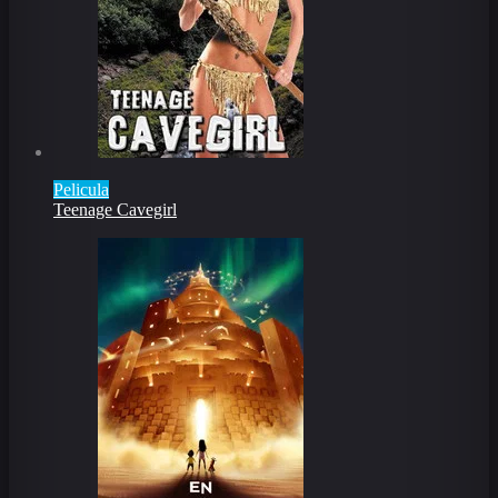
Pelicula
Teenage Cavegirl