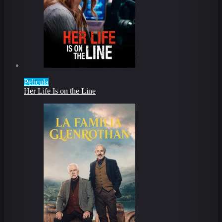
Pelicula
Her Life Is on the Line