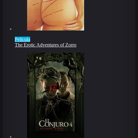
Pelicula
The Erotic Adventures of Zorro