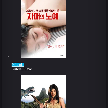
Pelicula
Sisters’ Slave