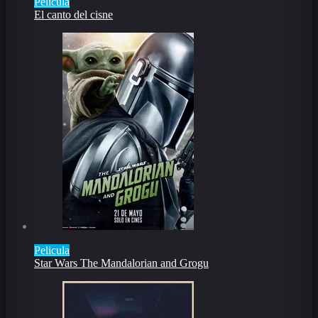
Pelicula
El canto del cisne
Pelicula
Star Wars The Mandalorian and Grogu