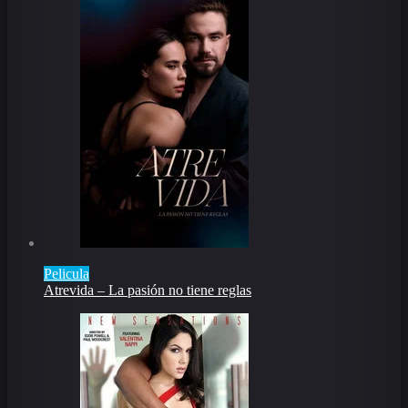
Pelicula
Atrevida – La pasión no tiene reglas