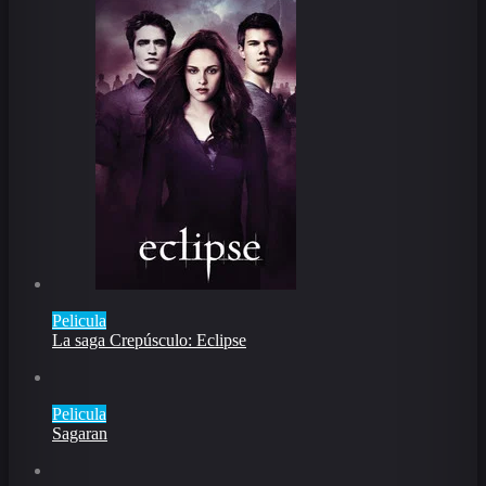
Pelicula
La saga Crepúsculo: Eclipse
Pelicula
Sagaran