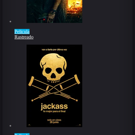
Pelicula
Rastreado