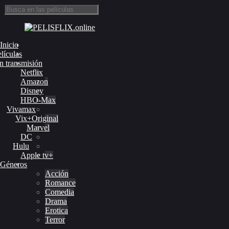
Inicio
lículas
n transmisión
Netflix
Amazon
Disney
HBO-Max
Vivamax
Vix+Original
Marvel
DC
Hulu
Apple tv+
Géneros
Acción
Romance
Comedia
Drama
Erotica
Terror