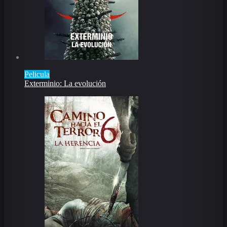
Pelicula
Exterminio: La evolución