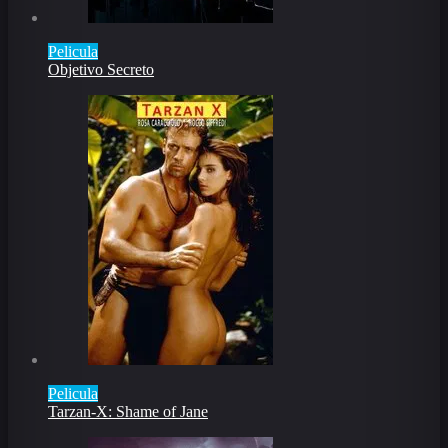
Pelicula
Objetivo Secreto
Pelicula
Tarzan-X: Shame of Jane