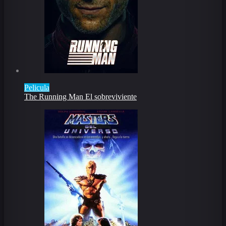
Pelicula
The Running Man El sobreviviente