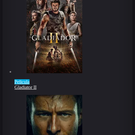
Pelicula
Gladiator II