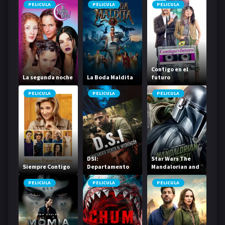
PELICULA
PELICULA
PELICULA
Contigo en el
La segunda noche
La Boda Maldita
futuro
PELICULA
PELICULA
PELICULA
DSI:
Star Wars The
Siempre Contigo
Departamento
Mandalorian and
Secreto de
Grogu
Intervención
PELICULA
PELICULA
PELICULA