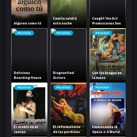
Camila saldrá
Caught the Act
Alguien como tú
esta noche
Promiscuous Sex
Life
PELICULA
PELICULA
PELICULA
Delicious
Disgruntled
Con las bragas en
Boarding House
Sisters
la mano
Daughter
PELICULA
PELICULA
PELICULA
El diablo en el
El reformatorio
Emmanuelle in
cuerpo
de las perdidas
Space 2: A World
of Desire