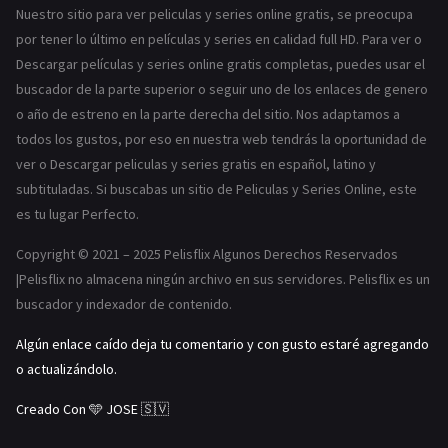
Nuestro sitio para ver peliculas y series online gratis, se preocupa
por tener lo último en películas y series en calidad full HD. Para ver o
Descargar películas y series online gratis completas, puedes usar el
buscador de la parte superior o seguir uno de los enlaces de genero
o año de estreno en la parte derecha del sitio. Nos adaptamos a
todos los gustos, por eso en nuestra web tendrás la oportunidad de
ver o Descargar peliculas y series gratis en español, latino y
subtituladas. Si buscabas un sitio de Peliculas y Series Online, este
es tu lugar Perfecto.
Copyright © 2021 – 2025 Pelisflix Algunos Derechos Reservados
|Pelisflix no almacena ningún archivo en sus servidores. Pelisflix es un
buscador y indexador de contenido.
Algún enlace caído deja tu comentario y con gusto estaré agregando
o actualizándolo.
Creado Con 🩵 JOSE 🇸🇻