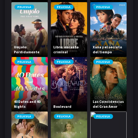
PELICULA
PELICULA
PELICULA
Umjolo:
Libre: encanto
Xana y el secreto
Perdidamente
criminal
del tiempo
enamorada
PELICULA
PELICULA
PELICULA
40 Dates and 40
Las Coincidencias
Nights
Boulevard
del Gran Amor
PELICULA
PELICULA
PELICULA