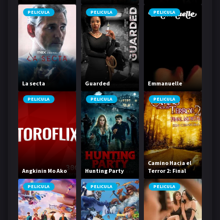
PELICULA
PELICULA
PELICULA
La secta
Guarded
Emmanuelle
PELICULA
PELICULA
PELICULA
Camino Hacia el
Angkinin Mo Ako
Hunting Party
Terror 2: Final
mortal
PELICULA
PELICULA
PELICULA