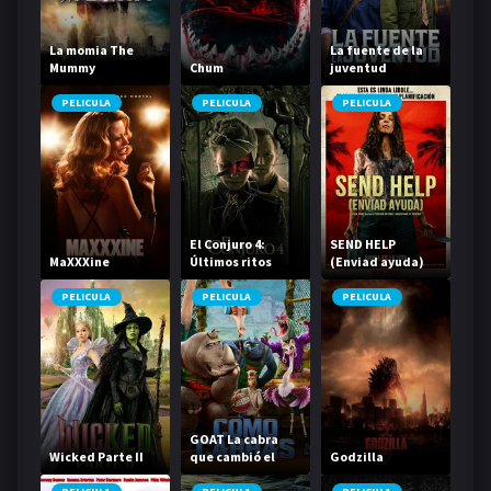
La momia The
La fuente de la
Mummy
Chum
juventud
Fountain of Youth
PELICULA
PELICULA
PELICULA
El Conjuro 4:
SEND HELP
MaXXXine
Últimos ritos
(Enviad ayuda)
PELICULA
PELICULA
PELICULA
GOAT La cabra
Wicked Parte II
que cambió el
Godzilla
juego