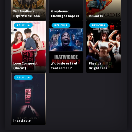
Wolfwalkers:
Greyhound
Espíritu de lobo
Enemigos bajo el
Is God Is
mar
PELICULA
PELICULA
PELICULA
Love Conquest
¿Y dónde está el
Physical
(Uncut)
fantasma? 2
Brightness
Contest
PELICULA
Insaciable