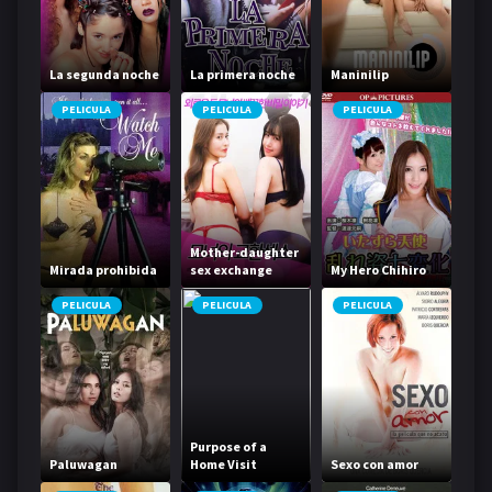
La segunda noche
La primera noche
Maninilip
PELICULA
PELICULA
PELICULA
Mother-daughter
Mirada prohibida
sex exchange
My Hero Chihiro
PELICULA
PELICULA
PELICULA
Purpose of a
Paluwagan
Home Visit
Sexo con amor