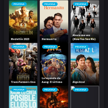
PELICULA
PELICULA
PELICULA
Ahora me ves
Medellín 2023
Hermanito
(Now You See Me)
PELICULA
PELICULA
PELICULA
La leyenda de
Transformers Uno
Aang: El último
Algo Azul
Airbender
PELICULA
PELICULA
PELICULA