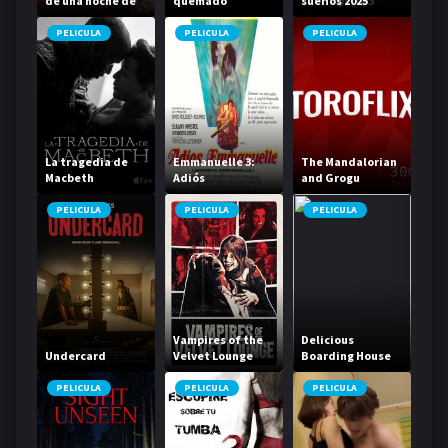
de una noche de
quemado
sueños 2025
verano
PELICULA
PELICULA
PELICULA
La tragedia de
Emmanuelle 3:
The Mandalorian
Macbeth
Adiós
and Grogu
Emmanuelle
PELICULA
PELICULA
PELICULA
Vampires of the
Delicious
Undercard
Velvet Lounge
Boarding House
Daughter
PELICULA
PELICULA
PELICULA