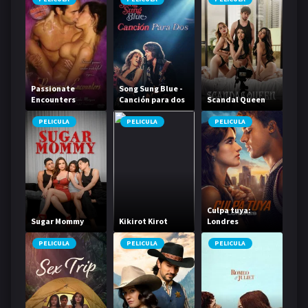
Passionate
Song Sung Blue -
Encounters
Canción para dos
Scandal Queen
PELICULA
PELICULA
PELICULA
Culpa tuya:
Sugar Mommy
Kikirot Kirot
Londres
PELICULA
PELICULA
PELICULA