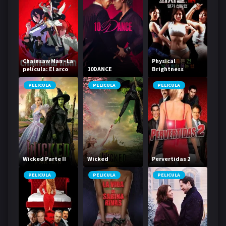
Chainsaw Man - La
Physical
película: El arco
10DANCE
Brightness
de Reze
Contest
PELICULA
PELICULA
PELICULA
Wicked Parte II
Wicked
Pervertidas 2
PELICULA
PELICULA
PELICULA