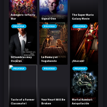
Avengers: Infinity
The Super Mario
War
Signal One
Galaxy Movie
PELICULA
PELICULA
PELICULA
50 Sombras muy
La Dama y el
Oscuras
Vagabundo
¡Shazam!
PELICULA
PELICULA
PELICULA
Taste of a Former
Your Heart Will Be
Mortal Kombat:
Classmate I
Broken
Aniquilación