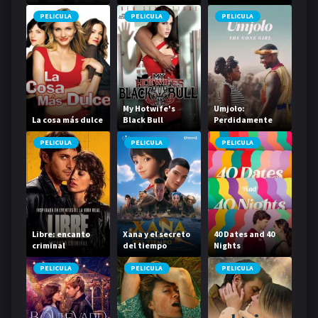
PELICULA
PELICULA
PELICULA
My Hotwife's
Umjolo:
La cosa más dulce
Black Bull
Perdidamente
enamorada
PELICULA
PELICULA
PELICULA
Libre: encanto
Xana y el secreto
40 Dates and 40
criminal
del tiempo
Nights
PELICULA
PELICULA
PELICULA