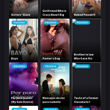
Girlfriend Who is
Sisters’ Slave
Crazy About Big
Naked Poison II
Things
PELICULA
PELICULA
PELICULA
Brother in law
Bayo
Pavlov’s Dog
Who Gave His
Sister in law a
Little Sex
PELICULA
PELICULA
PELICULA
Education
Por puro placer
Mensajes de voz
Taste of a Former
(My Sole Desire)
para Isabelle
Classmate I
Always Wanted to
Devour
PELICULA
PELICULA
PELICULA