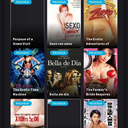
PELICULA
PELICULA
PELICULA
Purpose of a
The Erotic
Home Visit
Sexo con amor
Adventures of
Zorro
PELICULA
PELICULA
PELICULA
The Exotic Time
The Farmer's
Machine
Bella de día
Bride Requires
Care! Part 1:
Angel Descends
PELICULA
PELICULA
PELICULA