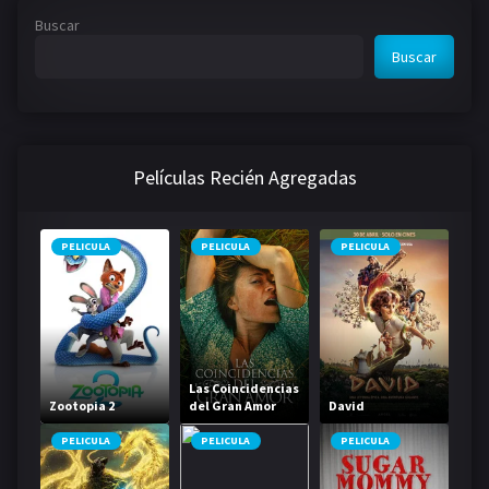
GÉNEROS
Buscar
Acción
Romance
Buscar
Comedia
Drama
Erotica
Terror
Películas Recién Agregadas
PELICULA
PELICULA
PELICULA
Las Coincidencias
Zootopia 2
del Gran Amor
David
PELICULA
PELICULA
PELICULA