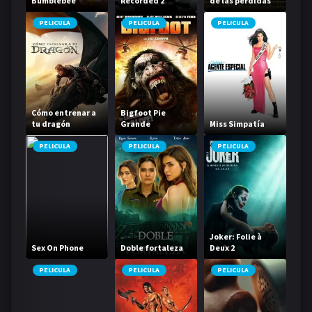
Bumblebee
Recorded 2
de las perdidas
PELICULA
PELICULA
PELICULA
Cómo entrenar a
Bigfoot Pie
tu dragón
Grande
Miss Simpatía
PELICULA
PELICULA
PELICULA
Joker: Folie à
Sex On Phone
Doble fortaleza
Deux 2
PELICULA
PELICULA
PELICULA