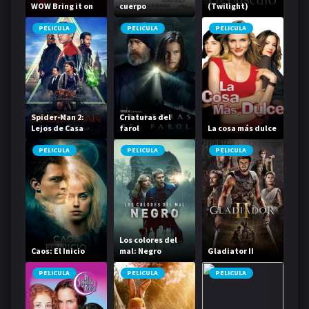
WOW Bring it on
cuerpo
(Twilight)
PELICULA
PELICULA
PELICULA
Spider-Man 2:
Criaturas del
Lejos de Casa
farol
La cosa más dulce
PELICULA
PELICULA
PELICULA
Los colores del
Caos: El Inicio
mal: Negro
Gladiator II
PELICULA
PELICULA
PELICULA