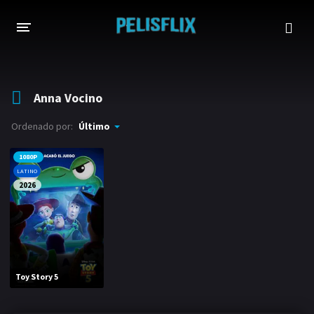
INICIO
TODAS LAS PELÍCULAS
Anna Vocino
AHORA EN TRANSMISIÓN
Ordenado por:
Último
1080P
Netflix
Amazon
LATINO
2026
Disney
HBO-Max
Vivamax
Vix+Original
Marvel
DC
Hulu
Apple tv+
Toy Story 5