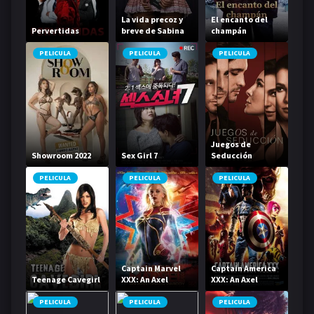
La vida precoz y
El encanto del
Pervertidas
breve de Sabina
champán
Rivas
PELICULA
PELICULA
PELICULA
Juegos de
Showroom 2022
Sex Girl 7
Seducción
PELICULA
PELICULA
PELICULA
Captain Marvel
Captain America
Teenage Cavegirl
XXX: An Axel
XXX: An Axel
Braun Parody
Braun Parody
PELICULA
PELICULA
PELICULA