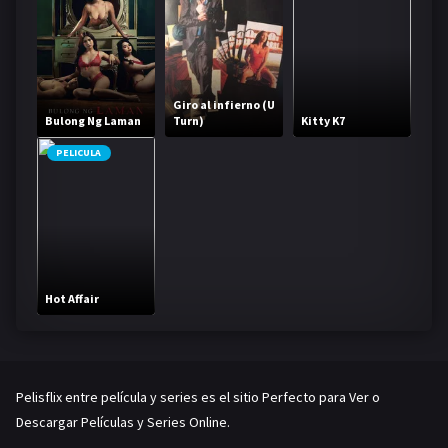
Giro al infierno (U
Bulong Ng Laman
Turn)
Kitty K7
PELICULA
Hot Affair
Pelisflix entre película y series es el sitio Perfecto para Ver o
Descargar Películas y Series Online.