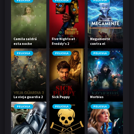
PELICULA
PELICULA
PELICULA
Camila saldrá
Five Nights at
Megamente
esta noche
Freddy's 2
contra el
sindicato de la
perdición
PELICULA
PELICULA
PELICULA
La vieja guardia 2
Sick Puppy
Morbius
PELICULA
PELICULA
PELICULA