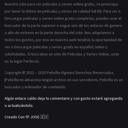
Nuestro sitio para ver peliculas y series online gratis, se preocupa
por tener lo último en películas y series en calidad full HD. Para ver o
Descargar películas y series online gratis completas, puedes usar el
buscador de la parte superior o seguir uno de los enlaces de genero
o año de estreno en la parte derecha del sitio. Nos adaptamos a
todos los gustos, por eso en nuestra web tendrás la oportunidad de
ver o Descargar peliculas y series gratis en español, latino y
subtituladas. Si buscabas un sitio de Peliculas y Series Online, este
es tu lugar Perfecto.
Copyright © 2021 – 2025 Pelisflix Algunos Derechos Reservados
|Pelisflix no almacena ningún archivo en sus servidores. Pelisflix es un
buscador y indexador de contenido.
Algún enlace caído deja tu comentario y con gusto estaré agregando
o actualizándolo.
Creado Con 🩵 JOSE 🇸🇻