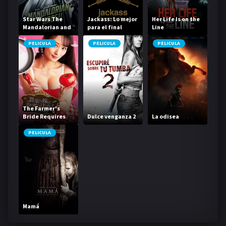
Star Wars The
Jackass: Lo mejor
Her Life Is on the
Mandalorian and
para el final
Line
Grogu
PELICULA
PELICULA
PELICULA
The Farmer's
Bride Requires
Dulce venganza 2
La odisea
Care! Part 1:
Angel Descends
PELICULA
Mamá