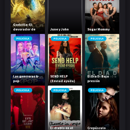
Godzilla: El
devorador de
June y John
Sugar Mommy
planetas
PELICULA
PELICULA
PELICULA
Las guerreras k-
SEND HELP
El Día D: Bajo
pop
(Enviad ayuda)
presión
PELICULA
PELICULA
PELICULA
El diablo en el
Crepúsculo