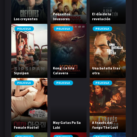
Pequeños
El día de la
Los creyentes
Invasores
revelación
PELICULA
PELICULA
PELICULA
Kong: La Isla
Una batalla tras
Sipsipan
Calavera
otra
PELICULA
PELICULA
PELICULA
May Gatas Pa Sa
A través del
Female Hostel
Labi
fuego The Lost
Bus