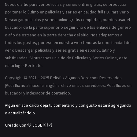
Nuestro sitio para ver peliculas y series online gratis, se preocupa
por tener lo último en películas y series en calidad full HD. Para ver o
Descargar películas y series online gratis completas, puedes usar el
buscador de la parte superior o seguir uno de los enlaces de genero
o año de estreno en la parte derecha del sitio. Nos adaptamos a
todos los gustos, por eso en nuestra web tendrás la oportunidad de
ver o Descargar peliculas y series gratis en español, latino y
subtituladas. Si buscabas un sitio de Peliculas y Series Online, este
es tu lugar Perfecto.
Copyright © 2021 – 2025 Pelisflix Algunos Derechos Reservados
|Pelisflix no almacena ningún archivo en sus servidores. Pelisflix es un
buscador y indexador de contenido.
Algún enlace caído deja tu comentario y con gusto estaré agregando
o actualizándolo.
Creado Con 🩵 JOSE 🇸🇻