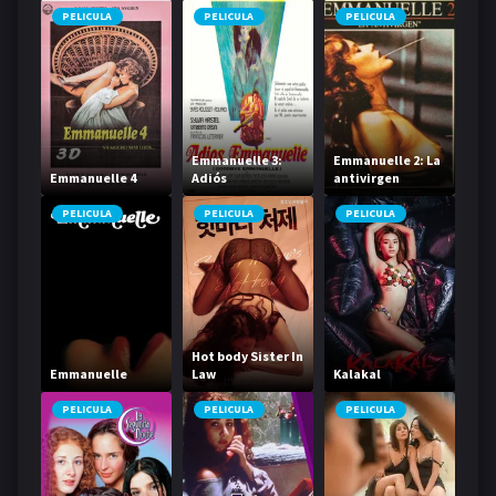
PELICULA
PELICULA
PELICULA
Emmanuelle 3:
Emmanuelle 2: La
Emmanuelle 4
Adiós
antivirgen
Emmanuelle
PELICULA
PELICULA
PELICULA
Hot body Sister In
Emmanuelle
Law
Kalakal
PELICULA
PELICULA
PELICULA