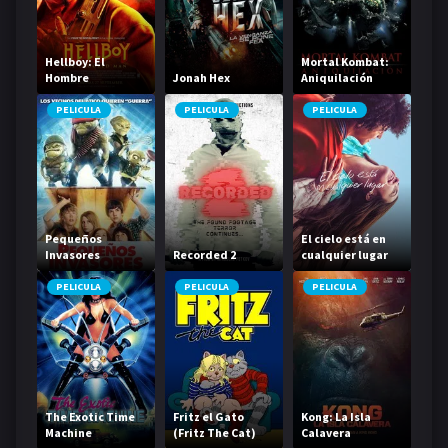
Hellboy: El
Mortal Kombat:
Hombre
Jonah Hex
Aniquilación
Retorcido
PELICULA
PELICULA
PELICULA
Pequeños
El cielo está en
Invasores
Recorded 2
cualquier lugar
PELICULA
PELICULA
PELICULA
The Exotic Time
Fritz el Gato
Kong: La Isla
Machine
(Fritz The Cat)
Calavera