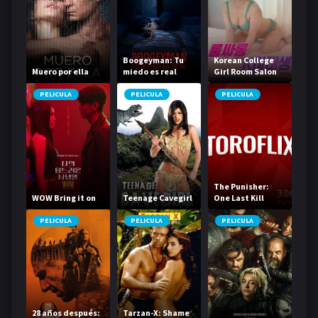
Boogeyman: Tu
Korean College
Muero por ella
miedo es real
Girl Room Salon
PELICULA
PELICULA
PELICULA
The Punisher:
WOW Bring it on
Teenage Cavegirl
One Last Kill
PELICULA
PELICULA
PELICULA
28 años después:
Tarzan-X: Shame