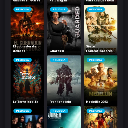
Amanecer - Parte
Paluwagan
vida Cha Cha Real
1
Smooth
PELICULA
PELICULA
PELICULA
El cobrador de
Siete
deudas
Guarded
Francotiradores
PELICULA
PELICULA
PELICULA
Le Terre Incolte
Frankenstein
Medellín 2023
PELICULA
PELICULA
PELICULA