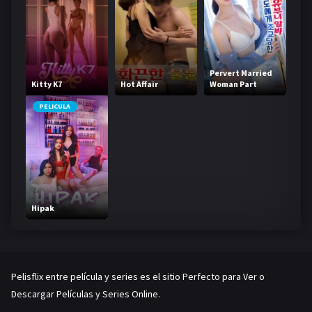
Pervert Married
Kitty K7
Hot Affair
Woman Part
Timer Who Was
Trained By A Big
PELICULA
Robber
Hipak
Pelisflix entre película y series es el sitio Perfecto para Ver o
Descargar Películas y Series Online.