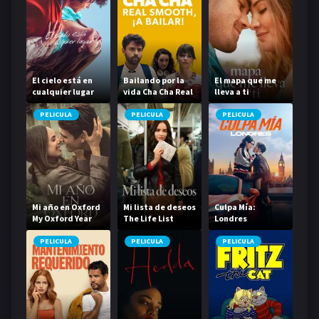
El cielo está en
Bailando por la
El mapa que me
cualquier lugar
vida Cha Cha Real
lleva a ti
Smooth
PELICULA
PELICULA
PELICULA
Mi año en Oxford
Mi lista de deseos
Culpa Mía:
My Oxford Year
The Life List
Londres
PELICULA
PELICULA
PELICULA