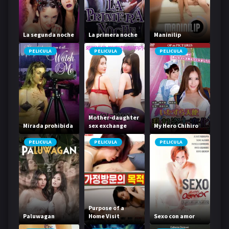
La segunda noche
La primera noche
Maninilip
PELICULA
PELICULA
PELICULA
Mother-daughter
Mirada prohibida
sex exchange
My Hero Chihiro
PELICULA
PELICULA
PELICULA
Purpose of a
Paluwagan
Home Visit
Sexo con amor