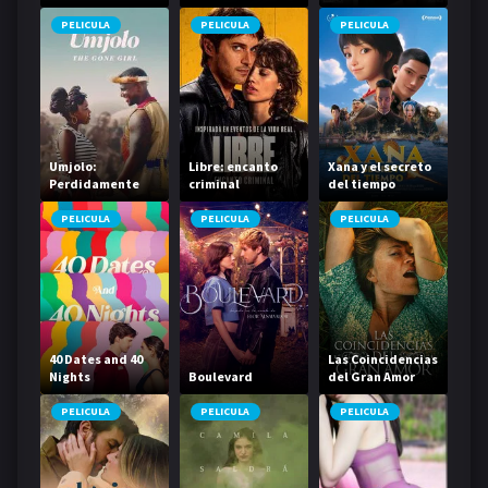
PELICULA
PELICULA
PELICULA
Umjolo:
Libre: encanto
Xana y el secreto
Perdidamente
criminal
del tiempo
enamorada
PELICULA
PELICULA
PELICULA
40 Dates and 40
Las Coincidencias
Nights
Boulevard
del Gran Amor
PELICULA
PELICULA
PELICULA