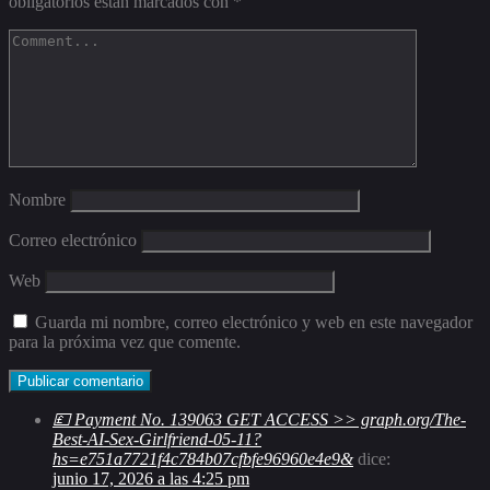
obligatorios están marcados con
*
Nombre
Correo electrónico
Web
Guarda mi nombre, correo electrónico y web en este navegador
para la próxima vez que comente.
💷 Payment No. 139063 GET ACCESS >> graph.org/The-
Best-AI-Sex-Girlfriend-05-11?
hs=e751a7721f4c784b07cfbfe96960e4e9&
dice:
junio 17, 2026 a las 4:25 pm