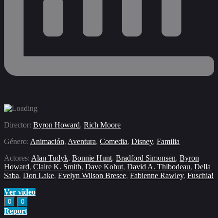
Director:
Byron Howard
,
Rich Moore
Género:
Animación
,
Aventura
,
Comedia
,
Disney
,
Familia
Actores:
Alan Tudyk
,
Bonnie Hunt
,
Bradford Simonsen
,
Byron
Howard
,
Claire K. Smith
,
Dave Kohut
,
David A. Thibodeau
,
Della
Saba
,
Don Lake
,
Evelyn Wilson Bresee
,
Fabienne Rawley
,
Fuschia!
Ver video
0
0
Report