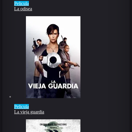
Pelicula
La odisea
Pelicula
La vieja guardia