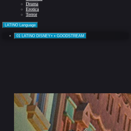
Drama
Erotica
Terror
LATINO
Language
01
LATINO
DISNEY+ • GOODSTREAM