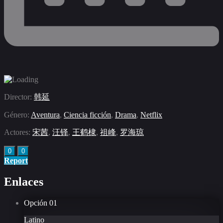
Director:
韩延
Género:
Aventura
,
Ciencia ficción
,
Drama
,
Netflix
Actores:
宋茜
,
汪铎
,
王鹤棣
,
祖峰
,
罗海琼
0
0
Report
Enlaces
Opción
01
Latino