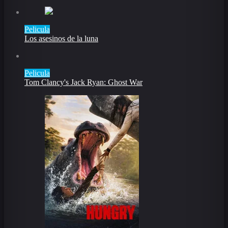
Pelicula
Los asesinos de la luna
Pelicula
Tom Clancy's Jack Ryan: Ghost War