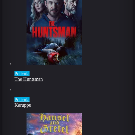
Pelicula
The Huntsman
Pelicula
Karuppu