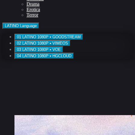
Drama
Erotica
Terror
LATINO
Language
01
LATINO
1080P • GOODSTREAM
02
LATINO
1080P • VIMEOS
03
LATINO
1080P • VOE
04
LATINO
1080P • HGCLOUD