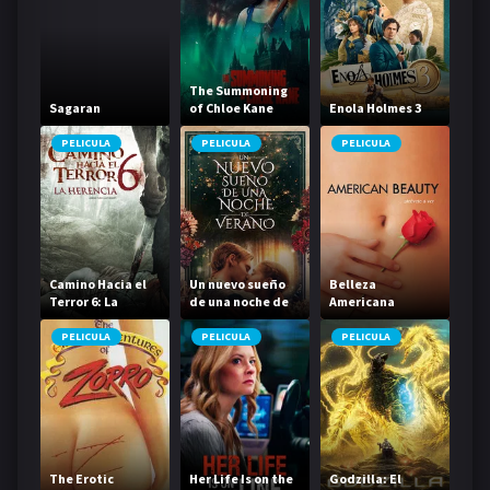
The Summoning
Sagaran
of Chloe Kane
Enola Holmes 3
PELICULA
PELICULA
PELICULA
Camino Hacia el
Un nuevo sueño
Belleza
Terror 6: La
de una noche de
Americana
Herencia
verano
PELICULA
PELICULA
PELICULA
The Erotic
Her Life Is on the
Godzilla: El