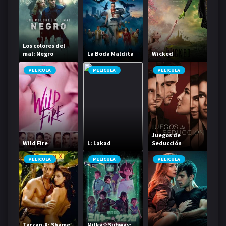
Los colores del
mal: Negro
La Boda Maldita
Wicked
PELICULA
PELICULA
PELICULA
Juegos de
Wild Fire
L: Lakad
Seducción
PELICULA
PELICULA
PELICULA
Tarzan-X: Shame
Milky☆Subway: