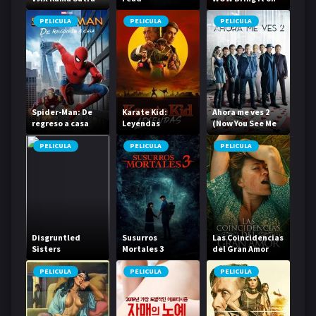
PELICULA
PELICULA
PELICULA
Spider-Man: De
Karate Kid:
Ahora me ves 2
regreso a casa
Leyendas
(Now You See Me
2)
PELICULA
PELICULA
PELICULA
Disgruntled
Susurros
Las Coincidencias
Sisters
Mortales 3
del Gran Amor
PELICULA
PELICULA
PELICULA