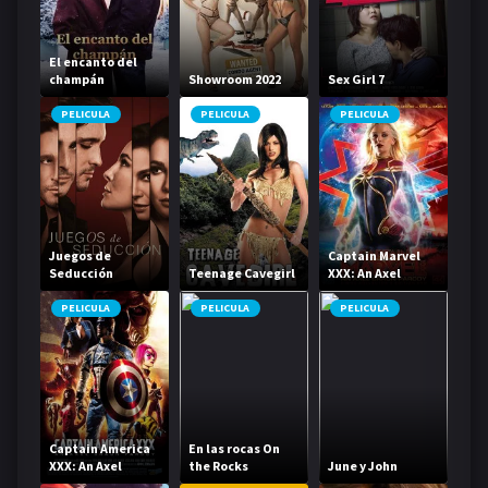
El encanto del
champán
Showroom 2022
Sex Girl 7
PELICULA
PELICULA
PELICULA
Juegos de
Captain Marvel
Seducción
Teenage Cavegirl
XXX: An Axel
Braun Parody
PELICULA
PELICULA
PELICULA
Captain America
En las rocas On
XXX: An Axel
the Rocks
June y John
Braun Parody