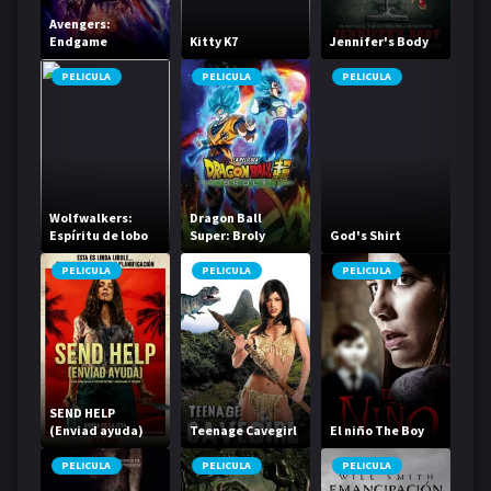
Avengers:
Endgame
Kitty K7
Jennifer's Body
PELICULA
PELICULA
PELICULA
Wolfwalkers:
Dragon Ball
Espíritu de lobo
Super: Broly
God's Shirt
PELICULA
PELICULA
PELICULA
SEND HELP
(Enviad ayuda)
Teenage Cavegirl
El niño The Boy
PELICULA
PELICULA
PELICULA