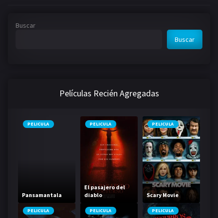
Buscar
Buscar
Películas Recién Agregadas
PELICULA
PELICULA
PELICULA
El pasajero del
Pansamantala
diablo
Scary Movie
PELICULA
PELICULA
PELICULA