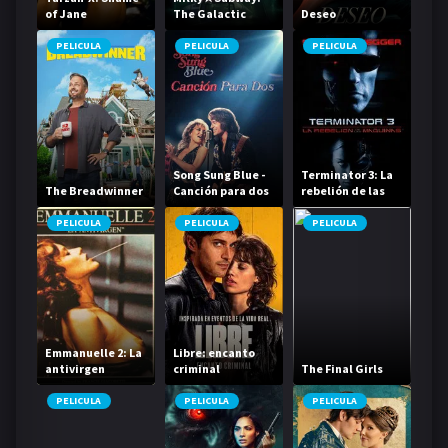
of Jane
The Galactic
Deseo
Limited Express -
La película
PELICULA
PELICULA
PELICULA
Song Sung Blue -
Terminator 3: La
The Breadwinner
Canción para dos
rebelión de las
máquinas
PELICULA
PELICULA
PELICULA
Emmanuelle 2: La
Libre: encanto
antivirgen
criminal
The Final Girls
PELICULA
PELICULA
PELICULA