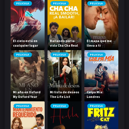
PELICULA
PELICULA
PELICULA
El cielo está en
Bailando por la
El mapa que me
cualquier lugar
vida Cha Cha Real
lleva a ti
Smooth
PELICULA
PELICULA
PELICULA
Mi año en Oxford
Mi lista de deseos
Culpa Mía:
My Oxford Year
The Life List
Londres
PELICULA
PELICULA
PELICULA