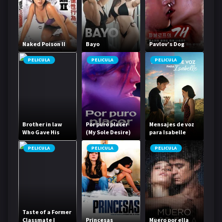
Naked Poison II
Bayo
Pavlov’s Dog
PELICULA
PELICULA
PELICULA
Brother in law
Por puro placer
Mensajes de voz
Who Gave His
(My Sole Desire)
para Isabelle
Sister in law a
Little Sex
PELICULA
PELICULA
PELICULA
Education
Taste of a Former
Classmate I
Princesas
Muero por ella