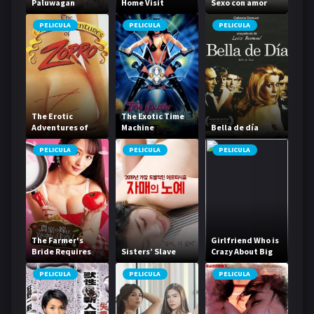
Paluwagan
Home Visit
Sexo con amor
PELICULA
PELICULA
PELICULA
The Erotic
The Exotic Time
Adventures of
Machine
Bella de día
Zorro
PELICULA
PELICULA
PELICULA
The Farmer's
Girlfriend Who is
Bride Requires
Sisters’ Slave
Crazy About Big
Care! Part 1:
Things
Angel Descends
PELICULA
PELICULA
PELICULA