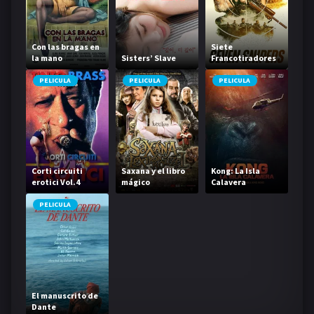
Con las bragas en
Siete
la mano
Sisters’ Slave
Francotiradores
PELICULA
PELICULA
PELICULA
Corti circuiti
Saxana y el libro
Kong: La Isla
erotici Vol.4
mágico
Calavera
PELICULA
El manuscrito de
Dante