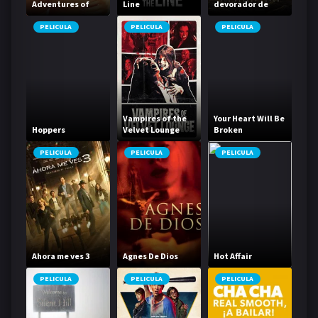
Adventures of
Line
devorador de
Zorro
planetas
PELICULA
PELICULA
PELICULA
Vampires of the
Your Heart Will Be
Hoppers
Velvet Lounge
Broken
PELICULA
PELICULA
PELICULA
Ahora me ves 3
Agnes De Dios
Hot Affair
PELICULA
PELICULA
PELICULA