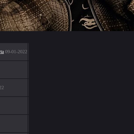
rta
09-01-2022
22