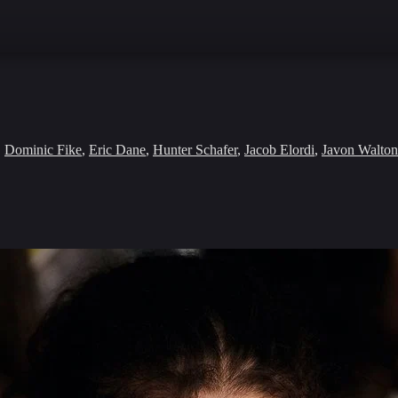
,
Dominic Fike
,
Eric Dane
,
Hunter Schafer
,
Jacob Elordi
,
Javon Walton