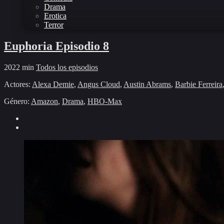
Drama
Erotica
Terror
Euphoria Episodio 8
2022
min
Todos los episodios
Actores:
Alexa Demie
,
Angus Cloud
,
Austin Abrams
,
Barbie Ferreira
Género:
Amazon
,
Drama
,
HBO-Max