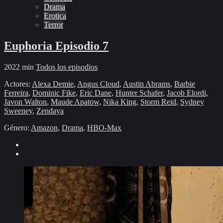
Drama
Erotica
Terror
Euphoria Episodio 7
2022
min
Todos los episodios
Actores:
Alexa Demie
,
Angus Cloud
,
Austin Abrams
,
Barbie
Ferreira
,
Dominic Fike
,
Eric Dane
,
Hunter Schafer
,
Jacob Elordi
,
Javon Walton
,
Maude Apatow
,
Nika King
,
Storm Reid
,
Sydney
Sweeney
,
Zendaya
Género:
Amazon
,
Drama
,
HBO-Max