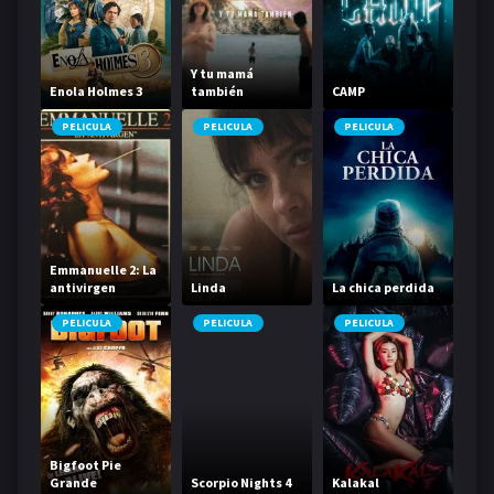
Y tu mamá
Enola Holmes 3
también
CAMP
PELICULA
PELICULA
PELICULA
Emmanuelle 2: La
antivirgen
Linda
La chica perdida
PELICULA
PELICULA
PELICULA
Bigfoot Pie
Grande
Scorpio Nights 4
Kalakal