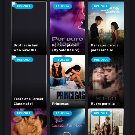
PELICULA
PELICULA
PELICULA
Brother in law
Por puro placer
Mensajes de voz
Who Gave His
(My Sole Desire)
para Isabelle
Sister in law a
Little Sex
PELICULA
PELICULA
PELICULA
Education
Taste of a Former
Classmate I
Princesas
Muero por ella
Always Wanted to
Devour
PELICULA
PELICULA
PELICULA