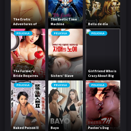
The Erotic
The Exotic Time
Adventures of
Machine
Bella de día
Zorro
PELICULA
PELICULA
PELICULA
The Farmer's
Girlfriend Who is
Bride Requires
Sisters’ Slave
Crazy About Big
Care! Part 1:
Things
Angel Descends
PELICULA
PELICULA
PELICULA
Naked Poison II
Bayo
Pavlov’s Dog