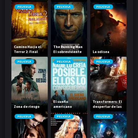
PELICULA
PELICULA
PELICULA
Camino Hacia el
The Running Man
Terror 2: Final
El sobreviviente
La odisea
mortal
PELICULA
PELICULA
PELICULA
El sueño
Transformers: El
Zona de riesgo
americano
despertar de las
bestias
PELICULA
PELICULA
PELICULA