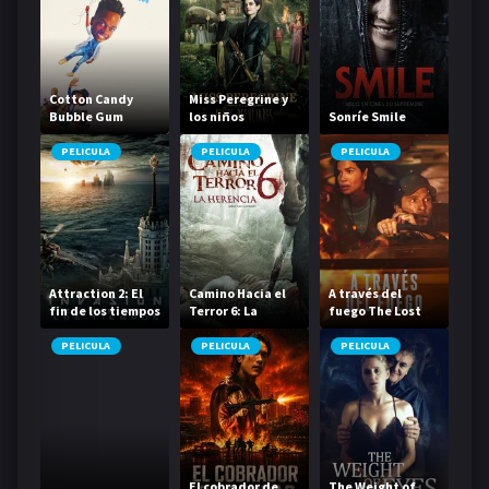
Cotton Candy
Miss Peregrine y
Bubble Gum
los niños
Sonríe Smile
peculiares
PELICULA
PELICULA
PELICULA
Attraction 2: El
Camino Hacia el
A través del
fin de los tiempos
Terror 6: La
fuego The Lost
Herencia
Bus
PELICULA
PELICULA
PELICULA
El cobrador de
The Weight of