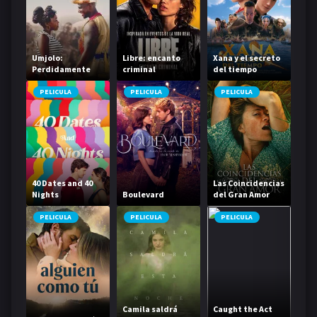
Umjolo:
Libre: encanto
Xana y el secreto
Perdidamente
criminal
del tiempo
enamorada
PELICULA
PELICULA
PELICULA
40 Dates and 40
Las Coincidencias
Nights
Boulevard
del Gran Amor
PELICULA
PELICULA
PELICULA
Camila saldrá
Caught the Act