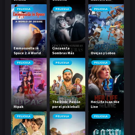
universo
PELICULA
PELICULA
PELICULA
Emmanuelle in
Cincuenta
Space 2: A World
Sombras Más
Ovejas y Lobos
of Desire
Oscuras
PELICULA
PELICULA
PELICULA
The Dink: Pasión
Her Life Is on the
Hipak
por el pickleball
Line
PELICULA
PELICULA
PELICULA