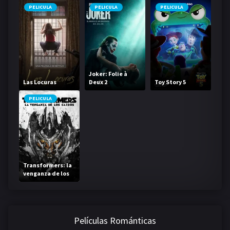
PELICULA
PELICULA
PELICULA
Joker: Folie à
Las Locuras
Deux 2
Toy Story 5
PELICULA
Transformers: la
venganza de los
caídos
Películas Románticas