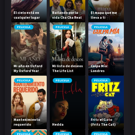
El cielo está en
Bailando por la
El mapa que me
cualquier lugar
vida Cha Cha Real
lleva a ti
Smooth
PELICULA
PELICULA
PELICULA
Mi año en Oxford
Mi lista de deseos
Culpa Mía:
My Oxford Year
The Life List
Londres
PELICULA
PELICULA
PELICULA
Mantenimiento
Fritz el Gato
requerido
Hedda
(Fritz The Cat)
PELICULA
PELICULA
PELICULA