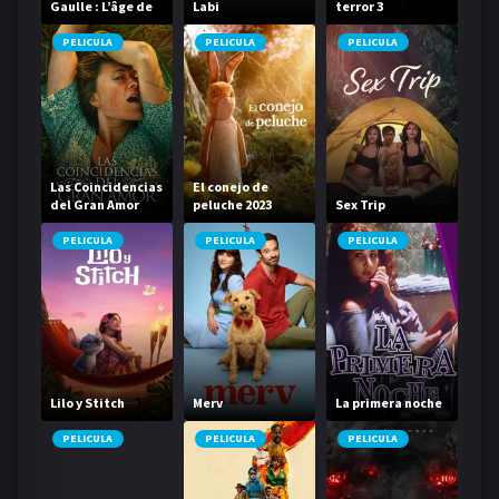
Gaulle : L’âge de
Labi
terror 3
fer
PELICULA
PELICULA
PELICULA
Las Coincidencias
El conejo de
del Gran Amor
peluche 2023
Sex Trip
PELICULA
PELICULA
PELICULA
Lilo y Stitch
Merv
La primera noche
PELICULA
PELICULA
PELICULA