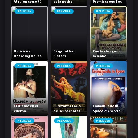
Alguien como tú
esta noche
Promiscuous Sex
Life
PELICULA
PELICULA
PELICULA
Delicious
Disgruntled
Con las bragas en
Boarding House
Sisters
la mano
Daughter
PELICULA
PELICULA
PELICULA
El diablo en el
El reformatorio
Emmanuelle in
cuerpo
de las perdidas
Space 2: A World
of Desire
PELICULA
PELICULA
PELICULA