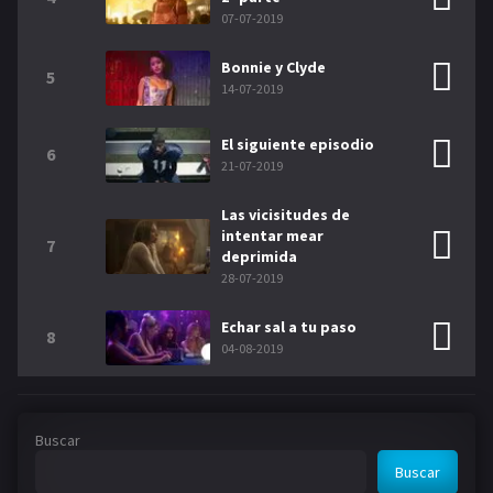
07-07-2019
Bonnie y Clyde
5
14-07-2019
El siguiente episodio
6
21-07-2019
Las vicisitudes de
intentar mear
7
deprimida
28-07-2019
Echar sal a tu paso
8
04-08-2019
Buscar
Buscar