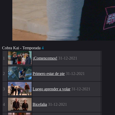
Cobra Kai - Temporada
4
1
¡Comencemos!
31-12-2021
2
Primero estar de pie
31-12-2021
3
Luego aprender a volar
31-12-2021
4
Bicefalia
31-12-2021