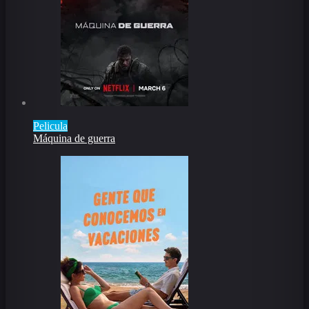
Pelicula
Máquina de guerra