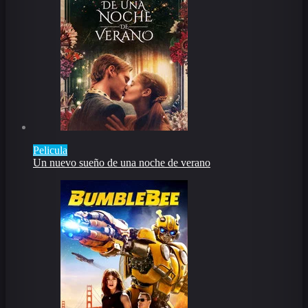
Pelicula
Un nuevo sueño de una noche de verano