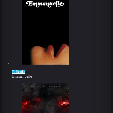
Pelicula
Emmanuelle