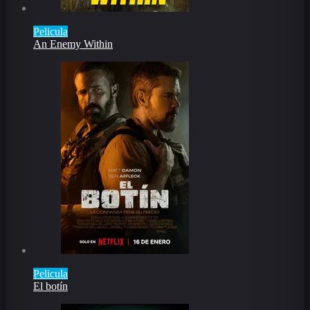
Pelicula
An Enemy Within
Pelicula
El botín