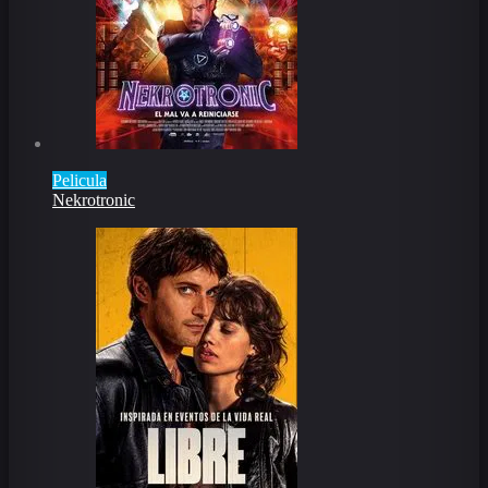
Pelicula
Nekrotronic