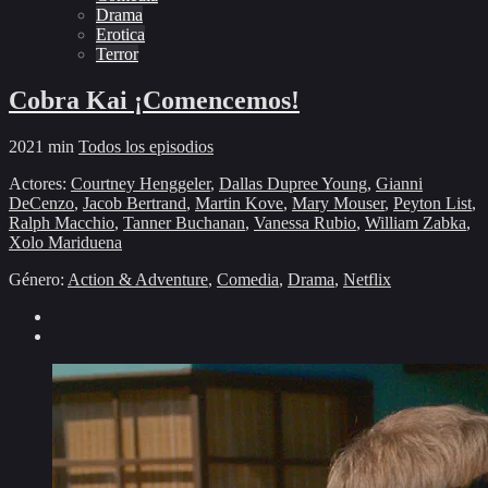
Drama
Erotica
Terror
Cobra Kai ¡Comencemos!
2021
min
Todos los episodios
Actores:
Courtney Henggeler
,
Dallas Dupree Young
,
Gianni
DeCenzo
,
Jacob Bertrand
,
Martin Kove
,
Mary Mouser
,
Peyton List
,
Ralph Macchio
,
Tanner Buchanan
,
Vanessa Rubio
,
William Zabka
,
Xolo Mariduena
Género:
Action & Adventure
,
Comedia
,
Drama
,
Netflix