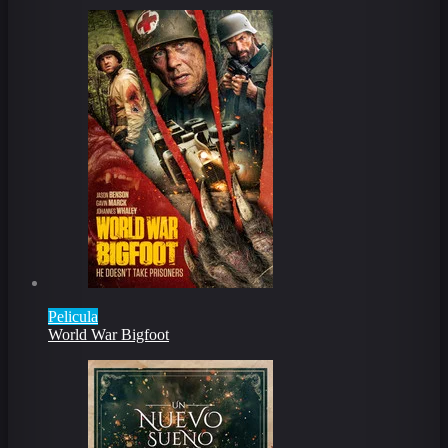
Pelicula
World War Bigfoot