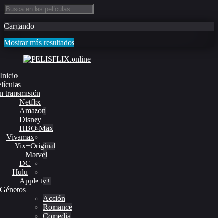
Cargando
Mostrar más resultados
Inicio
lículas
n transmisión
Netflix
Amazon
Disney
HBO-Max
Vivamax
Vix+Original
Marvel
DC
Hulu
Apple tv+
Géneros
Acción
Romance
Comedia