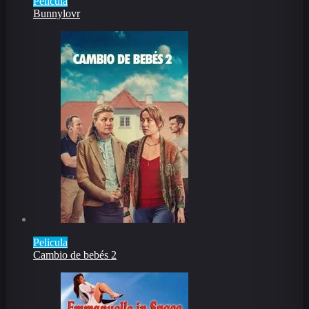
Pelicula
Bunnylovr
Pelicula
Cambio de bebés 2