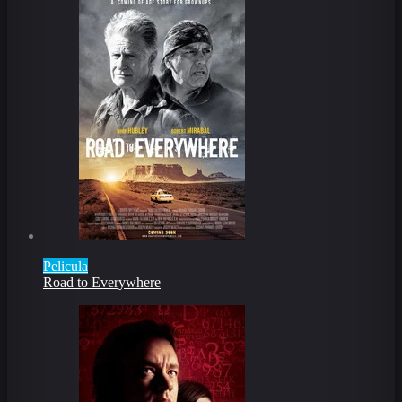
Pelicula
Road to Everywhere