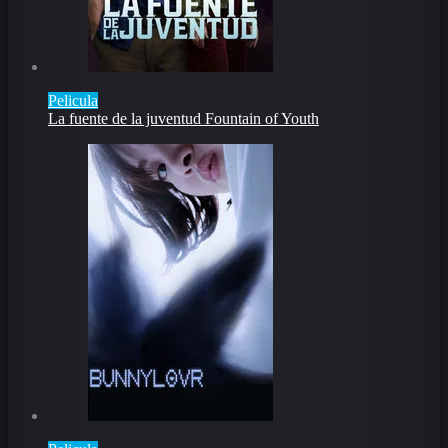
Pelicula
La fuente de la juventud Fountain of Youth