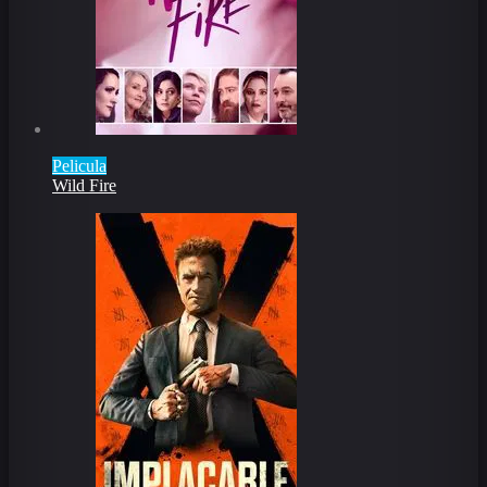
Pelicula
Wild Fire