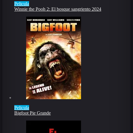
Pelicula
Winnie the Pooh 2: El bosque sangriento 2024
Pelicula
Bigfoot Pie Grande