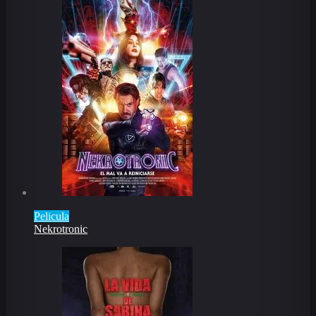
Pelicula
Nekrotronic