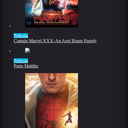
Pelicula
Captain Marvel XXX: An Axel Braun Parody
Pelicula
Parto Maldito