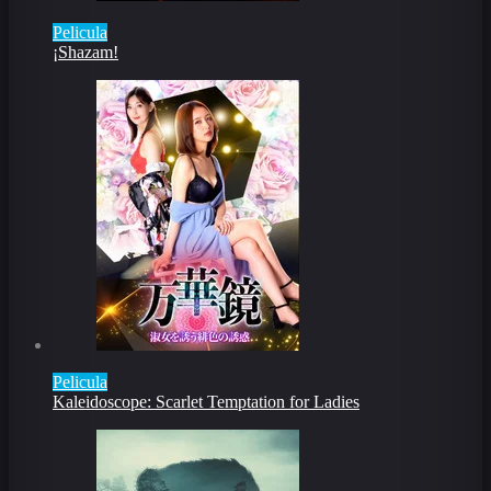
Pelicula
¡Shazam!
Pelicula
Kaleidoscope: Scarlet Temptation for Ladies