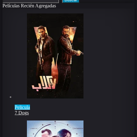
Películas Recién Agregadas
Pelicula
7 Dogs