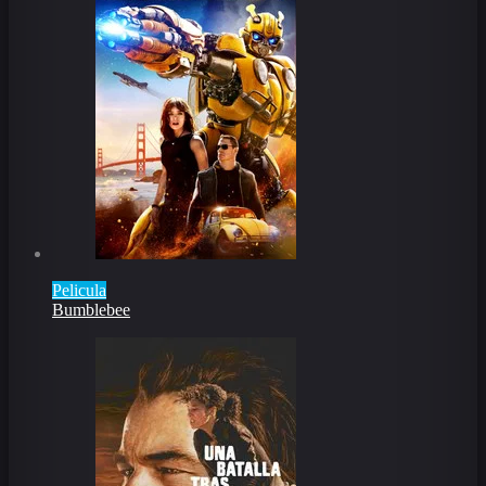
Pelicula
Bumblebee