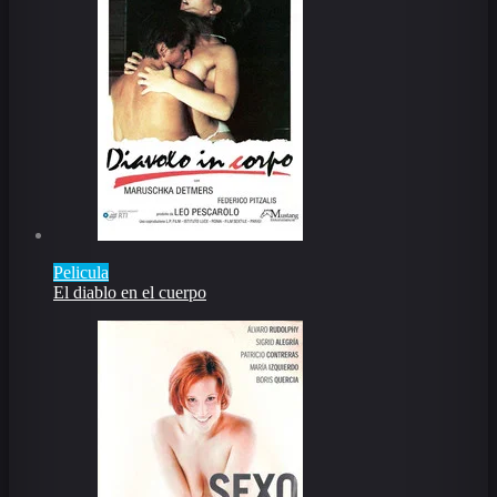
Pelicula
El diablo en el cuerpo