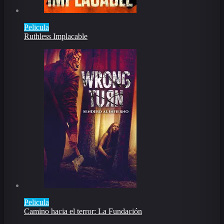
Pelicula
Ruthless Implacable
Pelicula
Camino hacia el terror: La Fundación