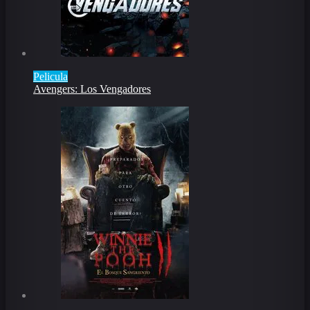
Pelicula
Avengers: Los Vengadores