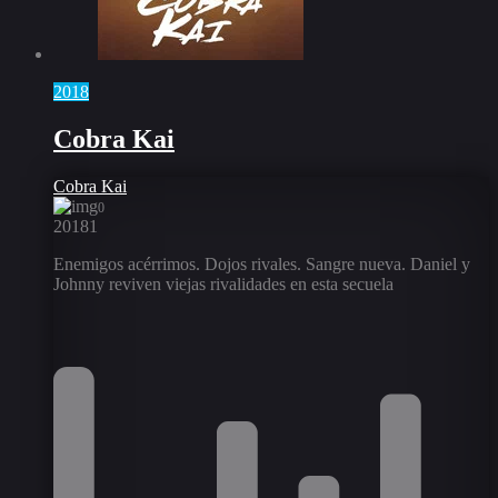
2018
Cobra Kai
Cobra Kai
0
2018
1
Enemigos acérrimos. Dojos rivales. Sangre nueva. Daniel y
Johnny reviven viejas rivalidades en esta secuela