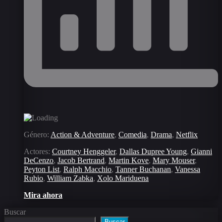
Género:
Action & Adventure
,
Comedia
,
Drama
,
Netflix
Actores:
Courtney Henggeler
,
Dallas Dupree Young
,
Gianni
DeCenzo
,
Jacob Bertrand
,
Martin Kove
,
Mary Mouser
,
Peyton List
,
Ralph Macchio
,
Tanner Buchanan
,
Vanessa
Rubio
,
William Zabka
,
Xolo Mariduena
Mira ahora
Buscar
Buscar