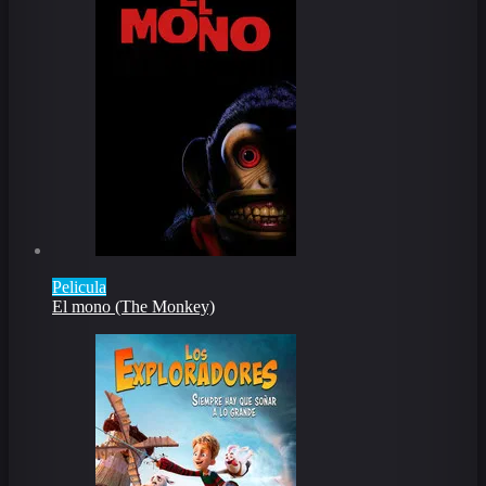
Pelicula
El mono (The Monkey)