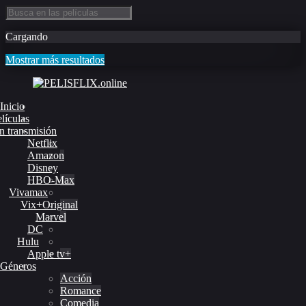
Cargando
Mostrar más resultados
Inicio
lículas
n transmisión
Netflix
Amazon
Disney
HBO-Max
Vivamax
Vix+Original
Marvel
DC
Hulu
Apple tv+
Géneros
Acción
Romance
Comedia