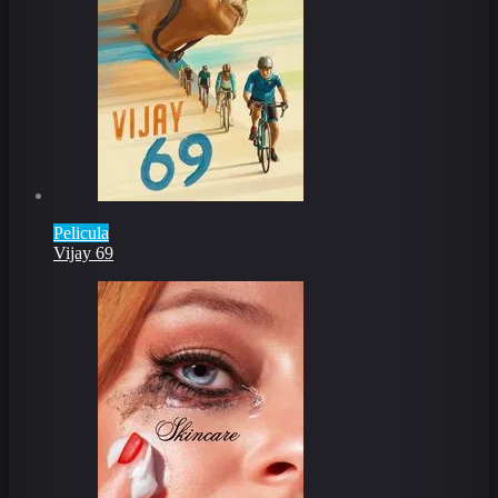
Pelicula
Vijay 69