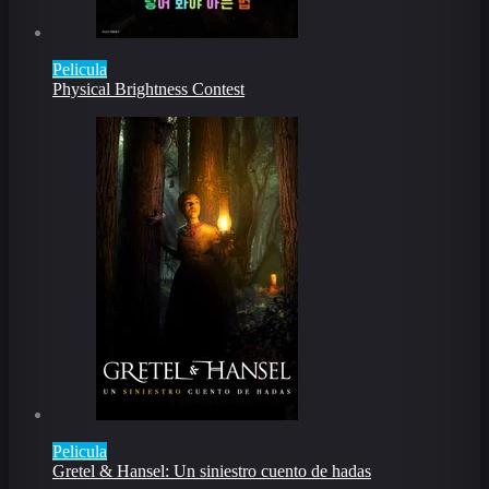
Pelicula
Physical Brightness Contest
Pelicula
Gretel & Hansel: Un siniestro cuento de hadas