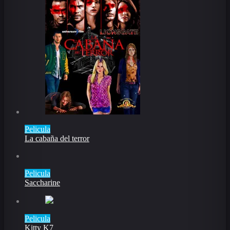
Pelicula
La cabaña del terror
Pelicula
Saccharine
Pelicula
Kitty K7