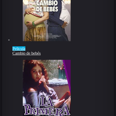
Pelicula
Cambio de bebés