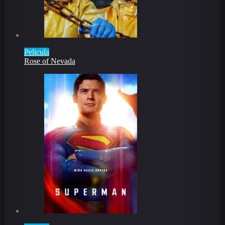
Pelicula
Rose of Nevada