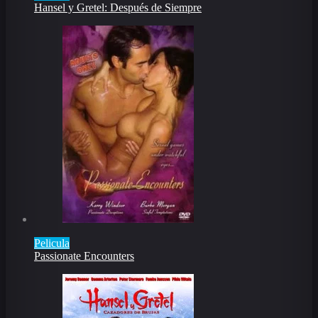
Hansel y Gretel: Después de Siempre
Pelicula
Passionate Encounters