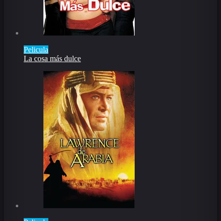
Pelicula
La cosa más dulce