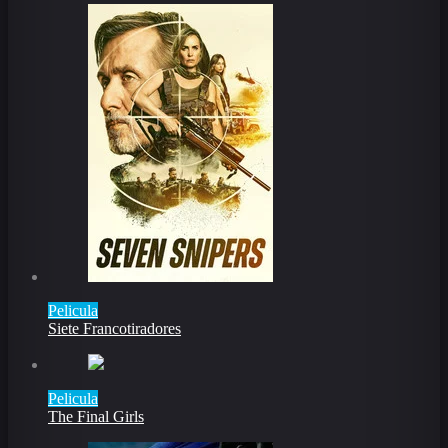
Pelicula
Siete Francotiradores
Pelicula
The Final Girls