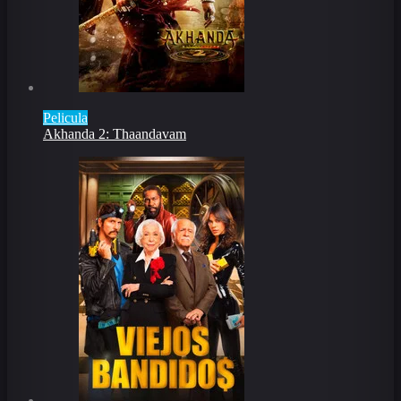
Pelicula
Akhanda 2: Thaandavam