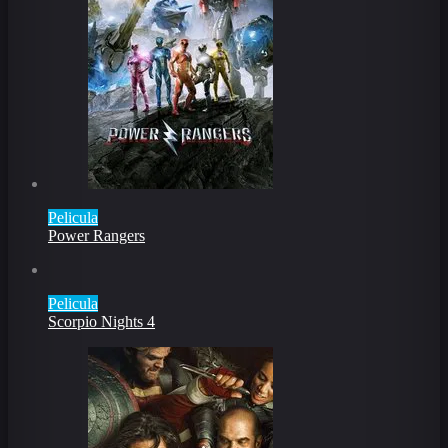
Pelicula
Power Rangers
Pelicula
Scorpio Nights 4