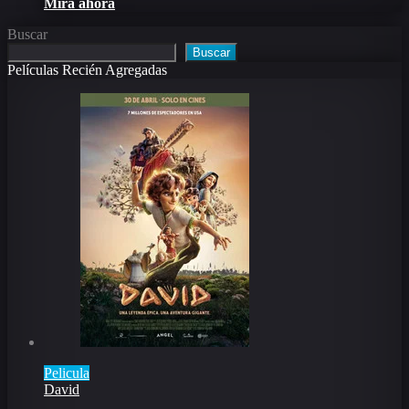
Mira ahora
Buscar
Buscar
Películas Recién Agregadas
Pelicula
David