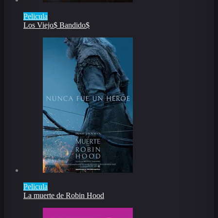
Pelicula
Los Viejo$ Bandido$
Pelicula
La muerte de Robin Hood