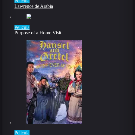
Pelicula
Lawrence de Arabia
Pelicula
Purpose of a Home Visit
Pelicula