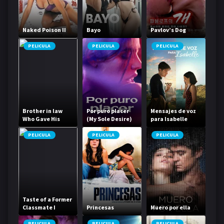
Naked Poison II
Bayo
Pavlov’s Dog
PELICULA
PELICULA
PELICULA
Brother in law
Por puro placer
Mensajes de voz
Who Gave His
(My Sole Desire)
para Isabelle
Sister in law a
Little Sex
PELICULA
PELICULA
PELICULA
Education
Taste of a Former
Classmate I
Princesas
Muero por ella
Always Wanted to
Devour
PELICULA
PELICULA
PELICULA