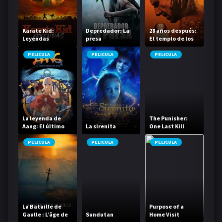
Karate Kid:
Depredador: La
28 años después:
Leyendas
presa
El templo de los
huesos
PELICULA
PELICULA
PELICULA
La leyenda de
The Punisher:
Aang: El último
La sirenita
One Last Kill
Airbender
PELICULA
PELICULA
PELICULA
La Bataille de
Purpose of a
Gaulle : L’âge de
Sundutan
Home Visit