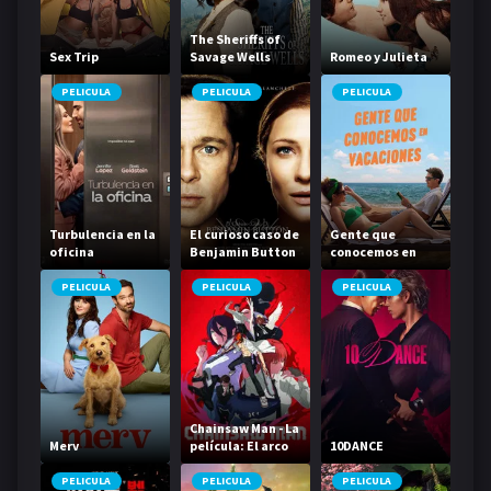
The Sheriffs of
Sex Trip
Savage Wells
Romeo y Julieta
PELICULA
PELICULA
PELICULA
Turbulencia en la
El curioso caso de
Gente que
oficina
Benjamin Button
conocemos en
vacaciones
PELICULA
PELICULA
PELICULA
Chainsaw Man - La
Merv
película: El arco
10DANCE
de Reze
PELICULA
PELICULA
PELICULA