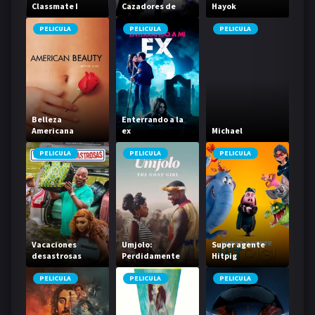
Classmate I
Cazadores de
Hayok
Always Wanted to
brujas
Devour
PELICULA
PELICULA
PELICULA
Belleza
Enterrando a la
Americana
ex
Michael
PELICULA
PELICULA
PELICULA
Vacaciones
Umjolo:
Super agente
desastrosas
Perdidamente
Hitpig
enamorada
PELICULA
PELICULA
PELICULA