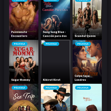
Passionate
Song Sung Blue -
Encounters
Canción para dos
Scandal Queen
PELICULA
PELICULA
PELICULA
Culpa tuya:
Sugar Mommy
Kikirot Kirot
Londres
PELICULA
PELICULA
PELICULA