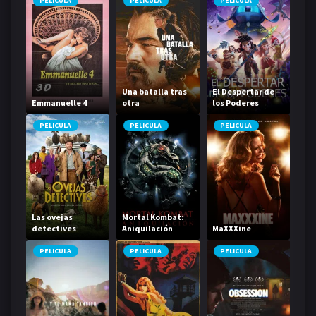
PELICULA
PELICULA
PELICULA
Una batalla tras
El Despertar de
Emmanuelle 4
otra
los Poderes
PELICULA
PELICULA
PELICULA
Las ovejas
Mortal Kombat:
detectives
Aniquilación
MaXXXine
PELICULA
PELICULA
PELICULA