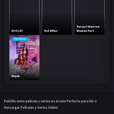
Pervert Married
Kitty K7
Hot Affair
Woman Part
Timer Who Was
Trained By A Big
PELICULA
Robber
Hipak
Pelisflix entre película y series es el sitio Perfecto para Ver o
Descargar Películas y Series Online.