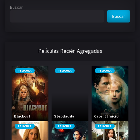
GÉNEROS
Buscar
Acción
Romance
Buscar
Comedia
Drama
Erotica
Terror
Películas Recién Agregadas
PELICULA
PELICULA
PELICULA
Blackout
Stepdaddy
Caos: El Inicio
PELICULA
PELICULA
PELICULA