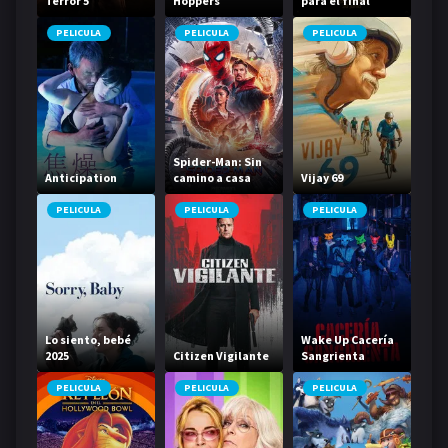
Terror 5
Hoppers
para el final
PELICULA
PELICULA
PELICULA
Spider-Man: Sin
Anticipation
camino a casa
Vijay 69
PELICULA
PELICULA
PELICULA
Lo siento, bebé
Wake Up Cacería
2025
Citizen Vigilante
Sangrienta
PELICULA
PELICULA
PELICULA