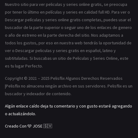
Nuestro sitio para ver peliculas y series online gratis, se preocupa
por tener lo último en películas y series en calidad full HD. Para ver o
Descargar películas y series online gratis completas, puedes usar el
buscador de la parte superior o seguir uno de los enlaces de genero
o año de estreno en la parte derecha del sitio. Nos adaptamos a
todos los gustos, por eso en nuestra web tendrás la oportunidad de
ver o Descargar peliculas y series gratis en español, latino y
subtituladas. Si buscabas un sitio de Peliculas y Series Online, este
es tu lugar Perfecto.
Copyright © 2021 – 2025 Pelisflix Algunos Derechos Reservados
|Pelisflix no almacena ningún archivo en sus servidores. Pelisflix es un
buscador y indexador de contenido.
Algún enlace caído deja tu comentario y con gusto estaré agregando
o actualizándolo.
Creado Con 🩵 JOSE 🇸🇻