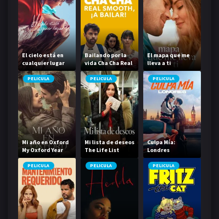
El cielo está en
Bailando por la
El mapa que me
cualquier lugar
vida Cha Cha Real
lleva a ti
Smooth
PELICULA
PELICULA
PELICULA
Mi año en Oxford
Mi lista de deseos
Culpa Mía:
My Oxford Year
The Life List
Londres
PELICULA
PELICULA
PELICULA