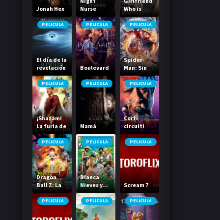
Night
Girlfriend
Jonah Hex
Nurse
Who is
Crazy
About Big
PELICULA
PELICULA
PELICULA
Things
El día de la
Spider-
revelación
Boulevard
Man: Sin
camino a
casa
PELICULA
PELICULA
PELICULA
¡Shazam!
Corti
La furia de
Mamá
circuiti
los dioses
erotici
Vol.4
PELICULA
PELICULA
PELICULA
Dragon
Blanca
Ball Z: La
Nieves y...
Scream 7
resurrecci
sus 7
ón de F
amantes
PELICULA
PELICULA
PELICULA