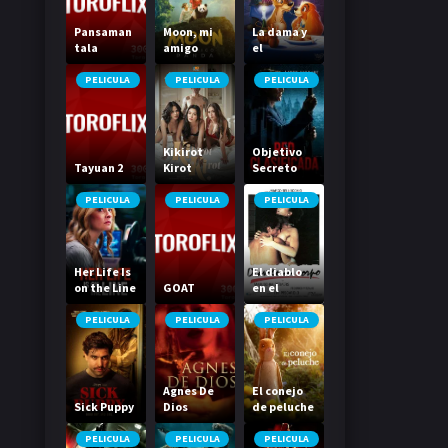
Pansaman
Moon, mi
La dama y
tala
amigo
el
panda
vagabundo
PELICULA
PELICULA
PELICULA
Kikirot
Objetivo
Tayuan 2
Kirot
Secreto
PELICULA
PELICULA
PELICULA
Her Life Is
El diablo
on the Line
GOAT
en el
cuerpo
PELICULA
PELICULA
PELICULA
Agnes De
El conejo
Sick Puppy
Dios
de peluche
2023
PELICULA
PELICULA
PELICULA