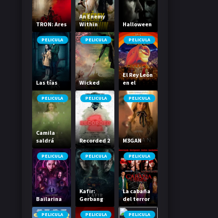
An Enemy
TRON: Ares
Within
Halloween
PELICULA
PELICULA
PELICULA
El Rey León
Las tías
Wicked
en el
Hollywood
Bowl
PELICULA
PELICULA
PELICULA
Camila
saldrá
Recorded 2
M3GAN
esta noche
PELICULA
PELICULA
PELICULA
Kafir:
La cabaña
Bailarina
Gerbang
del terror
Sukma
PELICULA
PELICULA
PELICULA