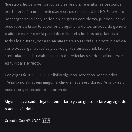
Nuestro sitio para ver peliculas y series online gratis, se preocupa
por tener lo último en películas y series en calidad full HD. Para ver o
Descargar películas y series online gratis completas, puedes usar el
buscador de la parte superior o seguir uno de los enlaces de genero
o año de estreno en la parte derecha del sitio. Nos adaptamos a
todos los gustos, por eso en nuestra web tendrás la oportunidad de
ver o Descargar peliculas y series gratis en español, latino y
subtituladas. Si buscabas un sitio de Peliculas y Series Online, este
es tu lugar Perfecto.
Copyright © 2021 – 2025 Pelisflix Algunos Derechos Reservados
|Pelisflix no almacena ningún archivo en sus servidores. Pelisflix es un
buscador y indexador de contenido.
Algún enlace caído deja tu comentario y con gusto estaré agregando
o actualizándolo.
Creado Con 🩵 JOSE 🇸🇻