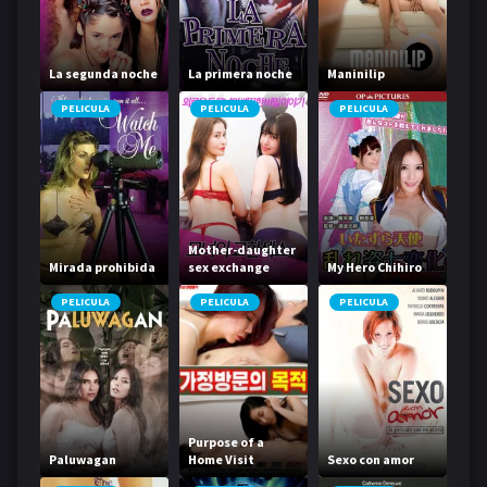
La segunda noche
La primera noche
Maninilip
PELICULA
PELICULA
PELICULA
Mother-daughter
Mirada prohibida
sex exchange
My Hero Chihiro
PELICULA
PELICULA
PELICULA
Purpose of a
Paluwagan
Home Visit
Sexo con amor