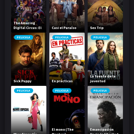
The Amazing
Digital Circus: El
Casi el Paraíso
Sex Trip
Último Acto
PELICULA
PELICULA
PELICULA
La fuente de la
Sick Puppy
En prácticas
juventud
Fountain of Youth
PELICULA
PELICULA
PELICULA
El mono (The
Emancipación