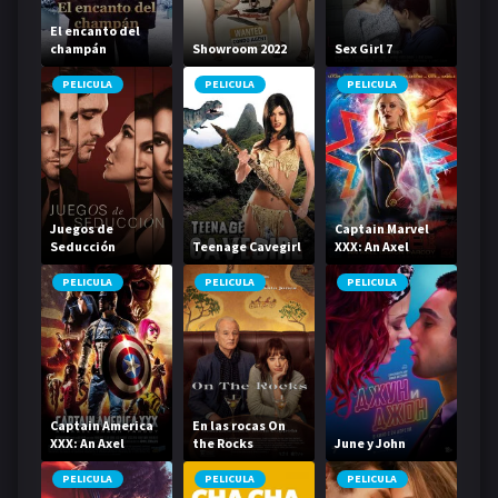
El encanto del
champán
Showroom 2022
Sex Girl 7
PELICULA
PELICULA
PELICULA
Juegos de
Captain Marvel
Seducción
Teenage Cavegirl
XXX: An Axel
Braun Parody
PELICULA
PELICULA
PELICULA
Captain America
En las rocas On
XXX: An Axel
the Rocks
June y John
Braun Parody
PELICULA
PELICULA
PELICULA