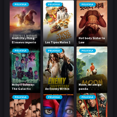
Dorado
PELICULA
PELICULA
PELICULA
Godzilla y Kong:
Hot body Sister In
El nuevo imperio
Los Tipos Malos 1
Law
PELICULA
PELICULA
PELICULA
Milky☆Subway:
Moon, mi amigo
The Galactic
An Enemy Within
panda
Limited Express -
La película
PELICULA
PELICULA
PELICULA