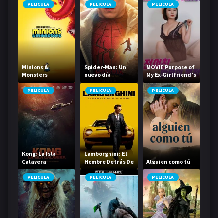
PELICULA
PELICULA
PELICULA
Minions &
Spider-Man: Un
MOVIE Purpose of
Monsters
nuevo día
My Ex-Girlfriend’s
Naked Body
PELICULA
PELICULA
PELICULA
Kong: La Isla
Lamborghini: El
Calavera
Hombre Detrás De
Alguien como tú
La Leyenda
PELICULA
PELICULA
PELICULA