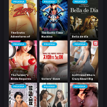
PELICULA
PELICULA
PELICULA
The Erotic
The Exotic Time
Adventures of
Machine
Bella de día
Zorro
PELICULA
PELICULA
PELICULA
The Farmer's
Girlfriend Who is
Bride Requires
Sisters’ Slave
Crazy About Big
Care! Part 1:
Things
Angel Descends
PELICULA
PELICULA
PELICULA