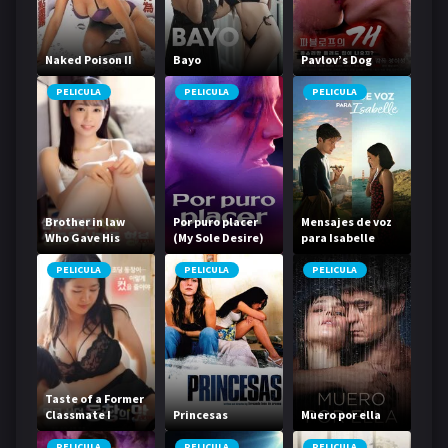
Naked Poison II
Bayo
Pavlov’s Dog
PELICULA
PELICULA
PELICULA
Brother in law
Por puro placer
Mensajes de voz
Who Gave His
(My Sole Desire)
para Isabelle
Sister in law a
Little Sex
PELICULA
PELICULA
PELICULA
Education
Taste of a Former
Classmate I
Princesas
Muero por ella
Always Wanted to
Devour
PELICULA
PELICULA
PELICULA