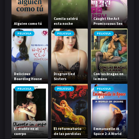
Camila saldrá
Caught the Act
Alguien como tú
esta noche
Promiscuous Sex
Life
PELICULA
PELICULA
PELICULA
Delicious
Disgruntled
Con las bragas en
Boarding House
Sisters
la mano
Daughter
PELICULA
PELICULA
PELICULA
El diablo en el
El reformatorio
Emmanuelle in
cuerpo
de las perdidas
Space 2: A World
of Desire