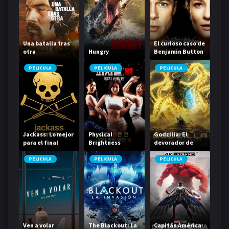
Una batalla tras
El curioso caso de
otra
Hungry
Benjamin Button
PELICULA
PELICULA
PELICULA
Jackass: Lo mejor
Physical
Godzilla: El
para el final
Brightness
devorador de
Contest
planetas
PELICULA
PELICULA
PELICULA
Ven a volar
The Blackout: La
Capitán América: