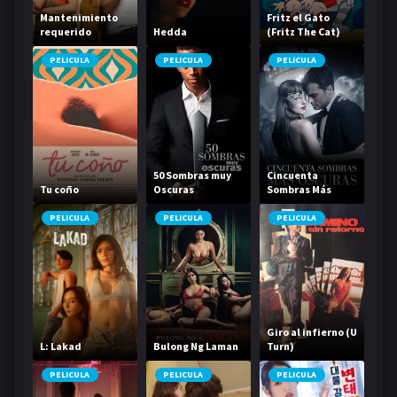
Mantenimiento
Fritz el Gato
requerido
Hedda
(Fritz The Cat)
PELICULA
PELICULA
PELICULA
50 Sombras muy
Cincuenta
Tu coño
Oscuras
Sombras Más
Oscuras
PELICULA
PELICULA
PELICULA
Giro al infierno (U
L: Lakad
Bulong Ng Laman
Turn)
PELICULA
PELICULA
PELICULA