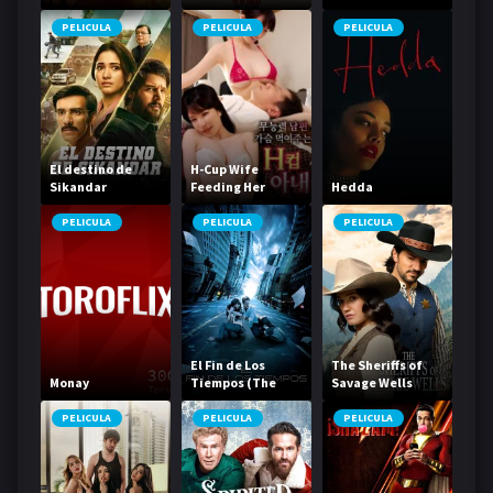
PELICULA
PELICULA
PELICULA
El destino de
H-Cup Wife
Sikandar
Feeding Her
Hedda
Incompetent
Husband's Chest
PELICULA
PELICULA
PELICULA
El Fin de Los
The Sheriffs of
Monay
Tiempos (The
Savage Wells
Happening)
PELICULA
PELICULA
PELICULA