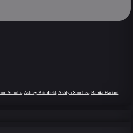
nd Schultz
,
Ashley Brimfield
,
Ashlyn Sanchez
,
Babita Hariani