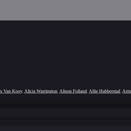
x Van Kooy
,
Alicia Warrington
,
Alison Folland
,
Allie Habberstad
,
Arma