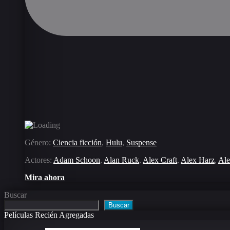
Género:
Ciencia ficción
,
Hulu
,
Suspense
Actores:
Adam Schoon
,
Alan Ruck
,
Alex Craft
,
Alex Harz
,
Ale
Mira ahora
Buscar
Buscar
Películas Recién Agregadas