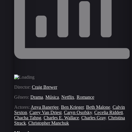
Director:
Craig Brewer
Género:
Drama
,
Música
,
Netflix
,
Romance
Actores:
Anya Banerjee
,
Ben Krieger
,
Beth Malone
,
Calvin
Sexton
,
Carey Van Driest
,
Caryn Osofsky
,
Cecelia Riddett
,
Chacha Tahng
,
Charles E. Wallace
,
Charles Gray
,
Christina
Strack
,
Christopher Manchuk