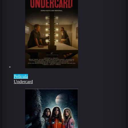
Pelicula
Undercard