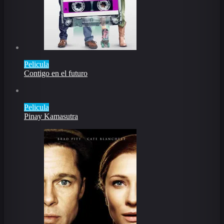
Pelicula
Contigo en el futuro
Pelicula
Pinay Kamasutra