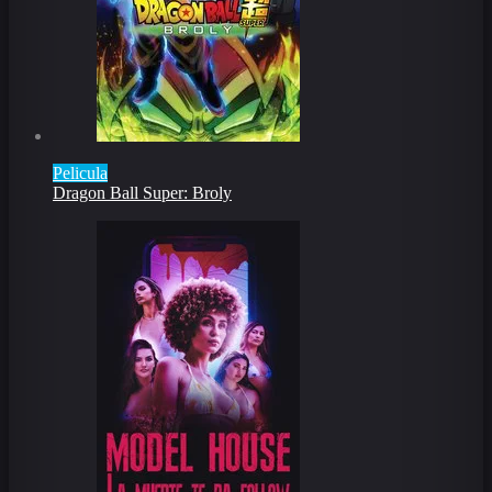
Pelicula
Dragon Ball Super: Broly