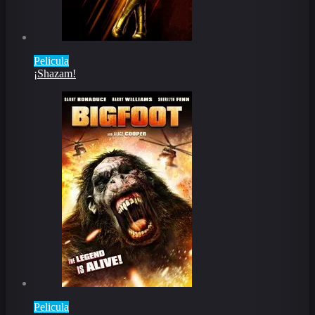
Pelicula
¡Shazam!
Pelicula