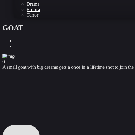
Drama
Erotica
Terror
GOAT
0
0
A small goat with big dreams gets a once-in-a-lifetime shot to join the 