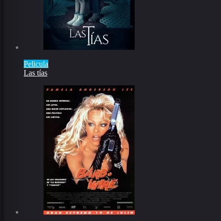
Pelicula
Las tías