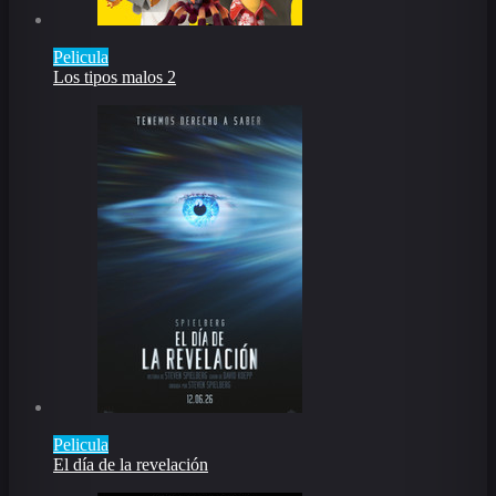
Pelicula
Los tipos malos 2
Pelicula
El día de la revelación