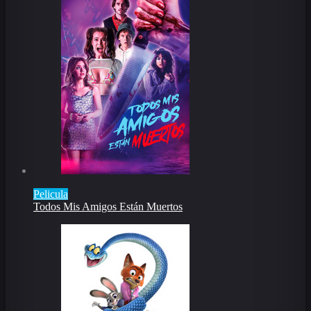
Pelicula
Todos Mis Amigos Están Muertos