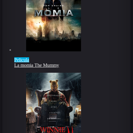
Pelicula
La momia The Mummy