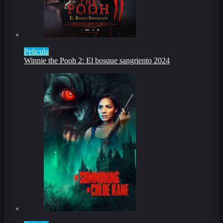
Pelicula
Winnie the Pooh 2: El bosque sangriento 2024