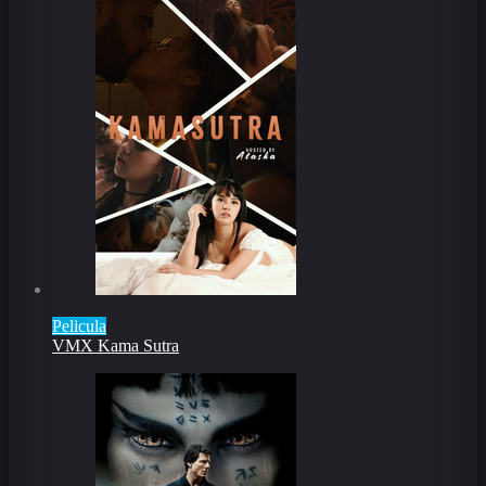
Pelicula
VMX Kama Sutra