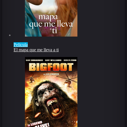
Pelicula
El mapa que me lleva a ti