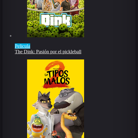
Pelicula
The Dink: Pasión por el pickleball