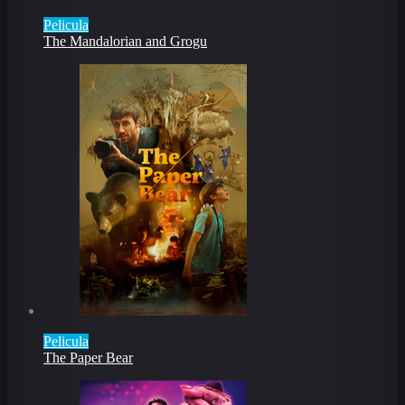
Pelicula
The Mandalorian and Grogu
Pelicula
The Paper Bear