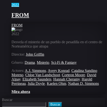
2022
FROM
FROM
0
2022
Desvela el misterio de un pueblo de pesadilla en el centro de
Norteamérica que atrapa
Director:
John Griffin
Género:
Drama
,
Misterio
,
Sci-Fi & Fantasy
Actores:
A.J. Simmons
,
Avery Konrad
,
Catalina Sandino
Moreno
,
Chloe Van Landschoot
,
Corteon Moore
,
David
Alpay
,
Elizabeth Saunders
,
Hannah Cheramy
,
Harold
Perrineau
,
Julia Doyle
,
Kaelen Ohm
,
Nathan D. Simmons
Mira ahora
Buscar
Buscar