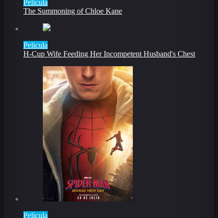
Pelicula
The Summoning of Chloe Kane
Pelicula
H-Cup Wife Feeding Her Incompetent Husband's Chest
Pelicula