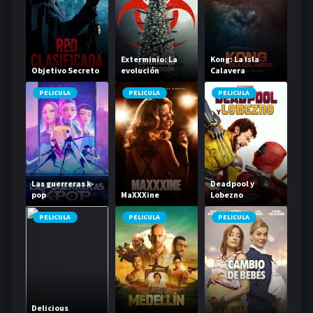
Exterminio: La
Kong: La Isla
Objetivo Secreto
evolución
Calavera
PELICULA
PELICULA
PELICULA
Las guerreras k-
Deadpool y
pop
MaXXXine
Lobezno
PELICULA
PELICULA
PELICULA
Delicious