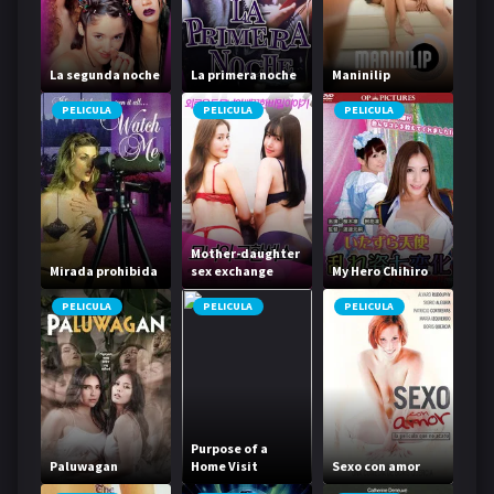
La segunda noche
La primera noche
Maninilip
PELICULA
PELICULA
PELICULA
Mother-daughter
Mirada prohibida
sex exchange
My Hero Chihiro
PELICULA
PELICULA
PELICULA
Purpose of a
Paluwagan
Home Visit
Sexo con amor