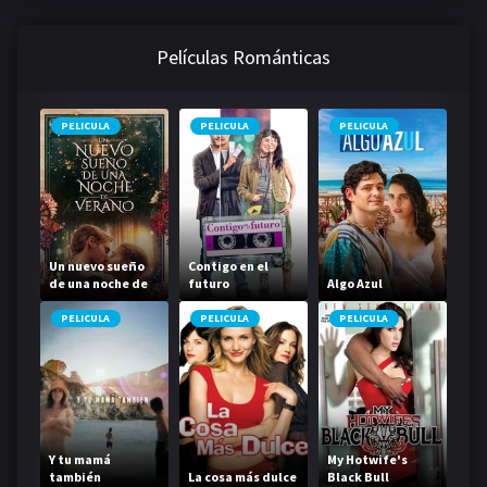
Películas Románticas
PELICULA
PELICULA
PELICULA
Un nuevo sueño
Contigo en el
de una noche de
futuro
Algo Azul
verano
PELICULA
PELICULA
PELICULA
Y tu mamá
My Hotwife's
también
La cosa más dulce
Black Bull