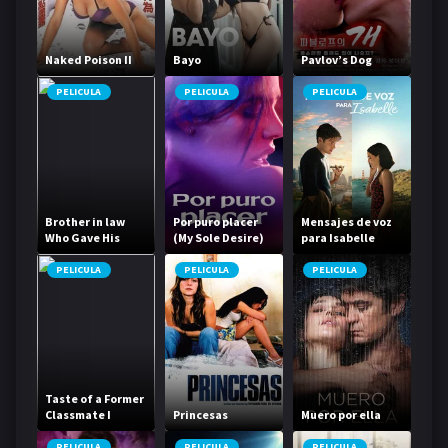
Naked Poison II
Bayo
Pavlov’s Dog
PELICULA
PELICULA
PELICULA
Brother in law
Por puro placer
Mensajes de voz
Who Gave His
(My Sole Desire)
para Isabelle
Sister in law a
Little Sex
PELICULA
PELICULA
PELICULA
Education
Taste of a Former
Classmate I
Princesas
Muero por ella
Always Wanted to
Devour
PELICULA
PELICULA
PELICULA