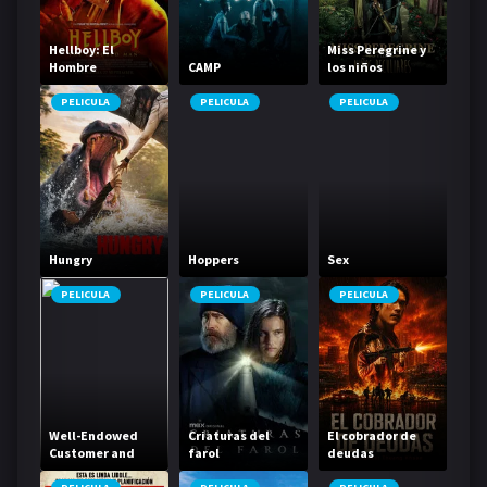
Hellboy: El
Miss Peregrine y
Hombre
CAMP
los niños
Retorcido
peculiares
PELICULA
PELICULA
PELICULA
Hungry
Hoppers
Sex
PELICULA
PELICULA
PELICULA
Well-Endowed
Criaturas del
El cobrador de
Customer and
farol
deudas
Young Female