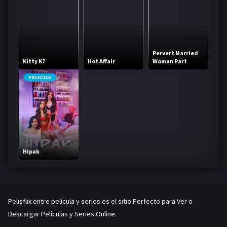
Pervert Married
Kitty K7
Hot Affair
Woman Part
Timer Who Was
Trained By A Big
PELICULA
Robber
Hipak
Pelisflix entre película y series es el sitio Perfecto para Ver o
Descargar Películas y Series Online.