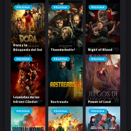
PELICULA
PELICULA
PELICULA
Dora y la
Búsqueda del Sol
Thunderbolts*
Night of Blood
Dorado
PELICULA
PELICULA
PELICULA
Leyendas de los
héroes Cóndor:
Rastreado
Power of Love
Los valientes
PELICULA
PELICULA
PELICULA