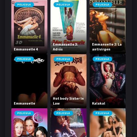
PELICULA
PELICULA
PELICULA
Emmanuelle 3:
Emmanuelle 2: La
Emmanuelle 4
Adiós
antivirgen
Emmanuelle
PELICULA
PELICULA
PELICULA
Hot body Sister In
Emmanuelle
Law
Kalakal
PELICULA
PELICULA
PELICULA