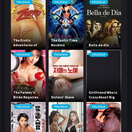
PELICULA
PELICULA
PELICULA
The Erotic
The Exotic Time
Adventures of
Machine
Bella de día
Zorro
PELICULA
PELICULA
PELICULA
The Farmer's
Girlfriend Who is
Bride Requires
Sisters’ Slave
Crazy About Big
Care! Part 1:
Things
Angel Descends
PELICULA
PELICULA
PELICULA