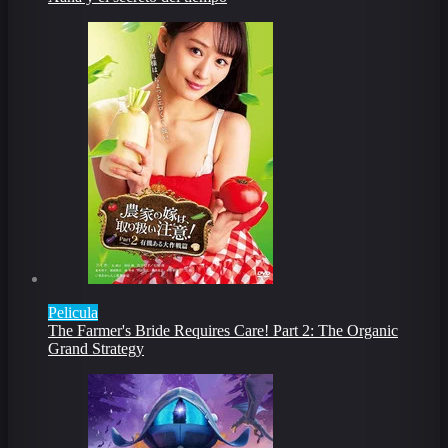
Pelicula
The Farmer's Bride Requires Care! Part 2: The Organic
Grand Strategy