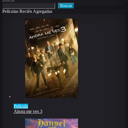
Buscar
Buscar
Películas Recién Agregadas
Pelicula
Ahora me ves 3