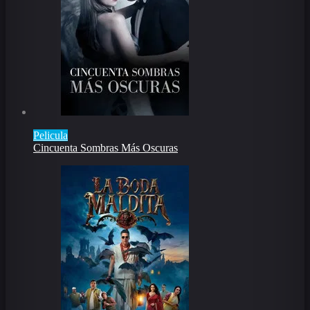
Pelicula
Cincuenta Sombras Más Oscuras