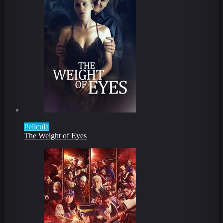
Pelicula
The Weight of Eyes