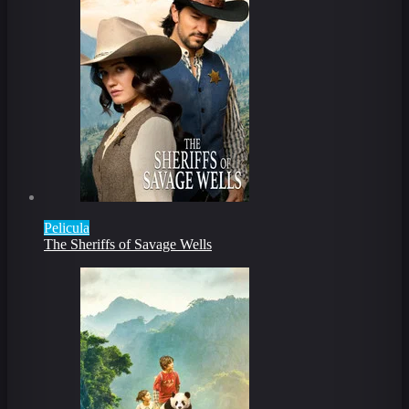
Pelicula
The Sheriffs of Savage Wells