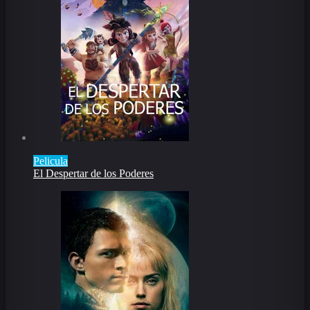
Pelicula
El Despertar de los Poderes