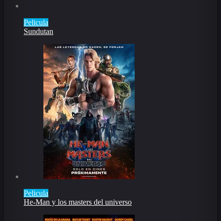
Pelicula
Sundutan
Pelicula
He-Man y los masters del universo