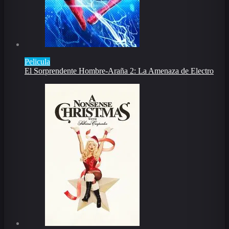
Pelicula
El Sorprendente Hombre-Araña 2: La Amenaza de Electro