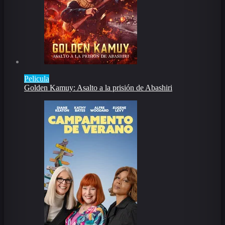
Pelicula
Golden Kamuy: Asalto a la prisión de Abashiri