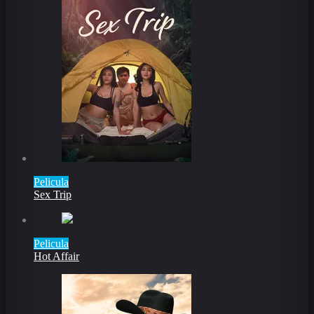
Pelicula
Sex Trip
Pelicula
Hot Affair